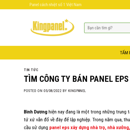
Skip
Panel cách nhiệt số 1 Việt Nam
to
content
TẤM 
TIN TỨC
TÌM CÔNG TY BÁN PANEL EPS
POSTED ON
05/08/2022
BY
KINGPANEL
Bình Dương
hiện nay đang là một trong những trung t
tứ xứ vẫn đổ về đây để lập nghiệp. Trong năm qua, t
cầu sử dụng
panel eps xây dựng nhà trọ, nhà xưởng