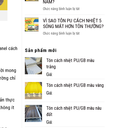
NĂM?
CÔNG
ở
Chức năng bình luận bị tắt
TRÌNH
NHÀ
THỰC
PANEL
VÌ SAO TÔN PU CÁCH NHIỆT 5
TẾ
CÓ
SÓNG MÁT HƠN TÔN THƯỜNG?
Ở
BỀN
CÀ
ở
Chức năng bình luận bị tắt
KHÔNG?
MAU
VÌ
TUỔI
SAO
THỌ
anel cách
Sản phẩm mới
TÔN
THỰC
PU
TẾ
Tôn cách nhiệt PU/GB màu
CÁCH
BAO
NHIỆT
trắng
NHIÊU
gười mong
5
Giá:
NĂM?
SÓNG
ường chỉ
MÁT
Tôn cách nhiệt PU/GB màu vàng
HƠN
Giá:
TÔN
THƯỜNG?
uản thực
không ít
Tôn cách nhiệt PU/GB màu nâu
đất
Giá: