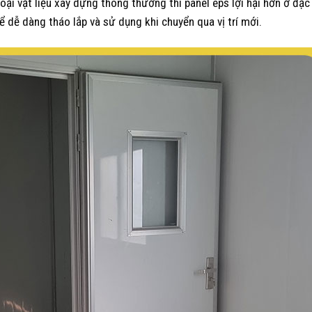
loại vật liệu xây dựng thông thường thì panel eps lợi hại hơn ở đặc
ể dễ dàng tháo lắp và sử dụng khi chuyển qua vị trí mới.