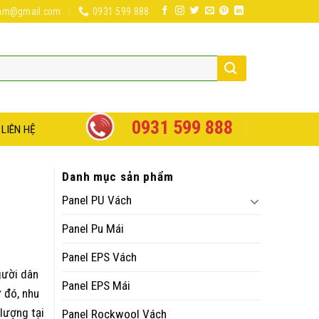
nam@gmail.com
0931 599 888
0931 599 888
LIÊN HỆ
Danh mục sản phẩm
Panel PU Vách
Panel Pu Mái
Panel EPS Vách
gười dân
Panel EPS Mái
 đó, nhu
lượng tại
Panel Rockwool Vách