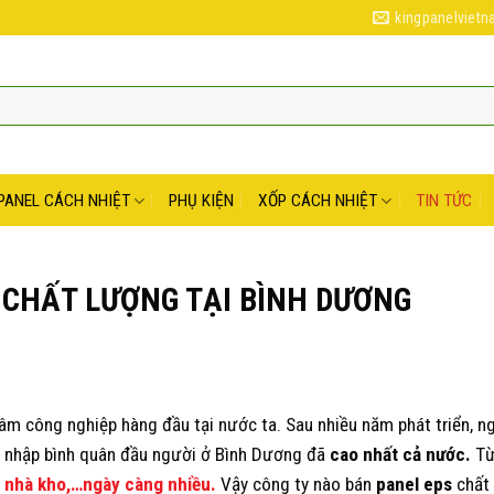
kingpanelviet
PANEL CÁCH NHIỆT
PHỤ KIỆN
XỐP CÁCH NHIỆT
TIN TỨC
 CHẤT LƯỢNG TẠI BÌNH DƯƠNG
âm công nghiệp hàng đầu tại nước ta. Sau nhiều năm phát triển, n
hu nhập bình quân đầu người ở Bình Dương đã
cao nhất cả nước.
Từ
, nhà kho,…ngày càng nhiều.
Vậy công ty nào bán
panel eps
chất 