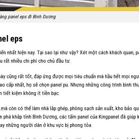
àng panel eps đi Bình Dương
nel eps
iến nhất hiện nay. Tại sao lại như vậy? Xét một cách khách quan, p
 rất nhiều chi phí cho chủ đầu tư.
 này cũng rất tốt, đáp ứng được mọi tiêu chuẩn mà hầu hết mọi n
o cấp nhất, họ sẽ chọn panel pu. Nhưng những công trình bình th
 tiết kiệm không ít tiền bạc.
…mà còn có thể làm nhà lắp ghép, phòng sạch sản xuất, kho bảo q
 phá khắp tỉnh Bình Dương, các tấm panel của Kingpanel đã giúp 
tay những người dân ở khu vực bị phong tỏa.