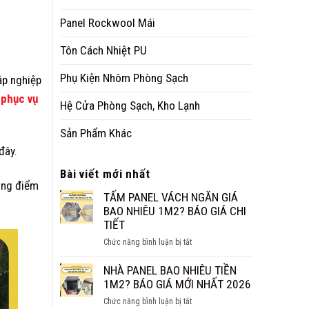
Panel Rockwool Mái
Tôn Cách Nhiệt PU
Phụ Kiện Nhôm Phòng Sạch
ập nghiệp
 phục vụ
Hệ Cửa Phòng Sạch, Kho Lạnh
Sản Phẩm Khác
đây.
Bài viết mới nhất
ọng điểm
TẤM PANEL VÁCH NGĂN GIÁ
BAO NHIÊU 1M2? BÁO GIÁ CHI
TIẾT
ở
Chức năng bình luận bị tắt
TẤM
PANEL
NHÀ PANEL BAO NHIÊU TIỀN
VÁCH
1M2? BÁO GIÁ MỚI NHẤT 2026
NGĂN
ở
Chức năng bình luận bị tắt
GIÁ