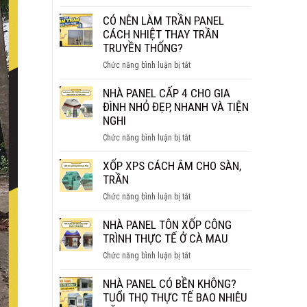
NHÀ
BAO
PANEL
CÓ NÊN LÀM TRẦN PANEL
NHIÊU
BAO
CÁCH NHIỆT THAY TRẦN
1M2?
NHIÊU
TRUYỀN THỐNG?
BÁO
TIỀN
GIÁ
ở
Chức năng bình luận bị tắt
1M2?
CHI
CÓ
BÁO
TIẾT
NÊN
NHÀ PANEL CẤP 4 CHO GIA
GIÁ
LÀM
ĐÌNH NHỎ ĐẸP, NHANH VÀ TIỆN
MỚI
TRẦN
NGHI
NHẤT
PANEL
2026
ở
Chức năng bình luận bị tắt
CÁCH
NHÀ
NHIỆT
PANEL
XỐP XPS CÁCH ÂM CHO SÀN,
THAY
CẤP
TRẦN
TRẦN
4
TRUYỀN
ở
Chức năng bình luận bị tắt
CHO
THỐNG?
XỐP
GIA
XPS
NHÀ PANEL TÔN XỐP CÔNG
ĐÌNH
CÁCH
TRÌNH THỰC TẾ Ở CÀ MAU
NHỎ
ÂM
ĐẸP,
ở
Chức năng bình luận bị tắt
CHO
NHANH
NHÀ
SÀN,
VÀ
PANEL
NHÀ PANEL CÓ BỀN KHÔNG?
TRẦN
TIỆN
TÔN
TUỔI THỌ THỰC TẾ BAO NHIÊU
NGHI
XỐP