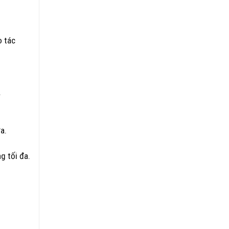
o tác
.
a.
g tối đa.