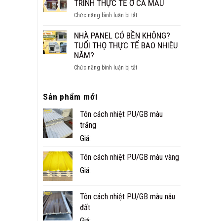
CÁCH
TRÌNH THỰC TẾ Ở CÀ MAU
NHỎ
ÂM
ĐẸP,
ở
Chức năng bình luận bị tắt
CHO
NHANH
NHÀ
SÀN,
VÀ
PANEL
NHÀ PANEL CÓ BỀN KHÔNG?
TRẦN
TIỆN
TÔN
TUỔI THỌ THỰC TẾ BAO NHIÊU
NGHI
XỐP
NĂM?
CÔNG
ở
Chức năng bình luận bị tắt
TRÌNH
NHÀ
THỰC
PANEL
TẾ
Sản phẩm mới
CÓ
Ở
BỀN
CÀ
Tôn cách nhiệt PU/GB màu
KHÔNG?
MAU
TUỔI
trắng
THỌ
Giá:
THỰC
TẾ
Tôn cách nhiệt PU/GB màu vàng
BAO
Giá:
NHIÊU
NĂM?
Tôn cách nhiệt PU/GB màu nâu
đất
Giá: