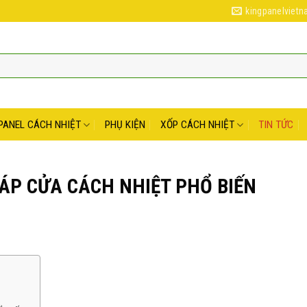
kingpanelviet
PANEL CÁCH NHIỆT
PHỤ KIỆN
XỐP CÁCH NHIỆT
TIN TỨC
HÁP CỬA CÁCH NHIỆT PHỔ BIẾN