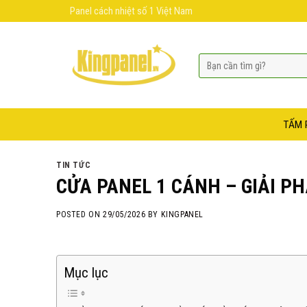
Skip
Panel cách nhiệt số 1 Việt Nam
to
content
TẤM 
TIN TỨC
CỬA PANEL 1 CÁNH – GIẢI P
POSTED ON
29/05/2026
BY
KINGPANEL
Mục lục