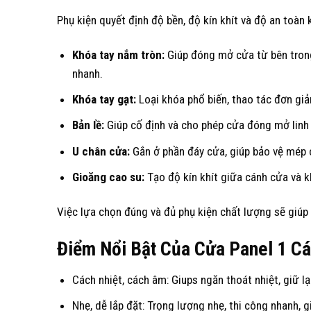
Phụ kiện quyết định độ bền, độ kín khít và độ an toàn 
Khóa tay nắm tròn:
Giúp đóng mở cửa từ bên trong
nhanh.
Khóa tay gạt:
Loại khóa phổ biến, thao tác đơn giả
Bản lề:
Giúp cố định và cho phép cửa đóng mở linh 
U chân cửa:
Gắn ở phần đáy cửa, giúp bảo vệ mép c
Gioăng cao su:
Tạo độ kín khít giữa cánh cửa và k
Việc lựa chọn đúng và đủ phụ kiện chất lượng sẽ giúp 
Điểm Nổi Bật Của Cửa Panel 1 C
Cách nhiệt, cách âm: Giups ngăn thoát nhiệt, giữ l
Nhẹ, dễ lắp đặt: Trọng lượng nhẹ, thi công nhanh, g