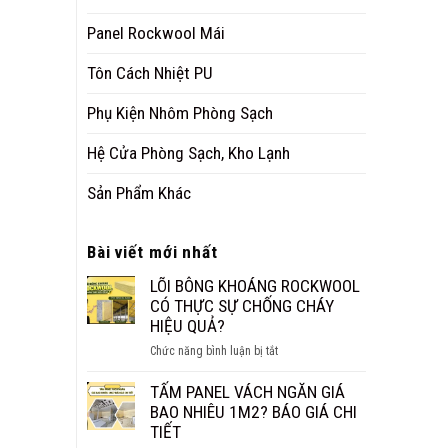
Panel Rockwool Mái
Tôn Cách Nhiệt PU
Phụ Kiện Nhôm Phòng Sạch
Hệ Cửa Phòng Sạch, Kho Lạnh
Sản Phẩm Khác
Bài viết mới nhất
LÕI BÔNG KHOÁNG ROCKWOOL
CÓ THỰC SỰ CHỐNG CHÁY
HIỆU QUẢ?
ở
Chức năng bình luận bị tắt
LÕI
BÔNG
TẤM PANEL VÁCH NGĂN GIÁ
KHOÁNG
BAO NHIÊU 1M2? BÁO GIÁ CHI
ROCKWOOL
TIẾT
CÓ