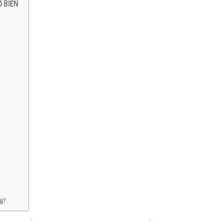
Ổ BIẾN
ng?