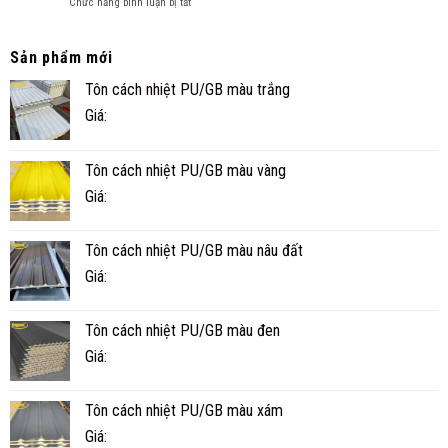
ở
Chức năng bình luận bị tắt
CÔNG
NGHI
NHÀ
TRÌNH
PANEL
THỰC
CÓ
TẾ
Sản phẩm mới
BỀN
Ở
Tôn cách nhiệt PU/GB màu trắng
KHÔNG?
CÀ
TUỔI
MAU
Giá:
THỌ
THỰC
TẾ
Tôn cách nhiệt PU/GB màu vàng
BAO
NHIÊU
Giá:
NĂM?
Tôn cách nhiệt PU/GB màu nâu đất
Giá:
Tôn cách nhiệt PU/GB màu đen
Giá:
Tôn cách nhiệt PU/GB màu xám
Giá: