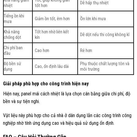
Khả năng giảm
Tốt, giúp không gian
Dễ hấp thụ nhiệt
nhiệt
tốt hơn
Tiếng ồn khi
Giảm ồn tốt, êm hơn
Ồn lớn khi mưa
mưa
Khả năng
Tốt hơn nhờ liên kết
Dễ dột nếu thi công không kĩ
chống dột
kín
Chi phí ban
Cao hơn
Rẻ hơn
đầu
Độ bền sử
Phụ thuộc chất lượng tôn và
Cao, ổn định lâu dài
dụng
môi trường
Giải pháp phù hợp cho công trình hiện nay
Hiện nay, panel mái cách nhiệt là lựa chọn cân bằng giữa chi phí, độ
bền và sự tiện nghi.
Vật liệu này phù hợp cho cả nhà ở dân dụng lẫn các công trình công
nghiệp nhờ tính ứng dụng cao và hiệu quả sử dụng ổn định.
FAQ – Câu Hỏi Thường Gặp