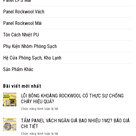
Panel EPS Mái
Panel Rockwool Vách
Panel Rockwool Mái
Tôn Cách Nhiệt PU
Phụ Kiện Nhôm Phòng Sạch
Hệ Cửa Phòng Sạch, Kho Lạnh
Sản Phẩm Khác
Bài viết mới nhất
LÕI BÔNG KHOÁNG ROCKWOOL CÓ THỰC SỰ CHỐNG
CHÁY HIỆU QUẢ?
ở
Chức năng bình luận bị tắt
LÕI
BÔNG
TẤM PANEL VÁCH NGĂN GIÁ BAO NHIÊU 1M2? BÁO GIÁ
KHOÁNG
CHI TIẾT
ROCKWOOL
ở
Chức năng bình luận bị tắt
CÓ