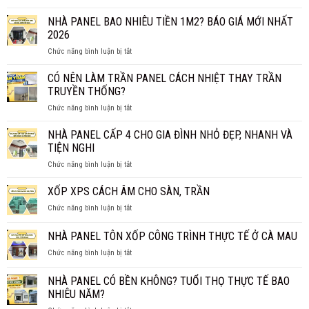
TẤM
THỰC
PANEL
NHÀ PANEL BAO NHIÊU TIỀN 1M2? BÁO GIÁ MỚI NHẤT
SỰ
VÁCH
CHỐNG
2026
NGĂN
CHÁY
ở
Chức năng bình luận bị tắt
GIÁ
HIỆU
NHÀ
BAO
QUẢ?
PANEL
CÓ NÊN LÀM TRẦN PANEL CÁCH NHIỆT THAY TRẦN
NHIÊU
BAO
1M2?
TRUYỀN THỐNG?
NHIÊU
BÁO
ở
Chức năng bình luận bị tắt
TIỀN
GIÁ
CÓ
1M2?
CHI
NÊN
NHÀ PANEL CẤP 4 CHO GIA ĐÌNH NHỎ ĐẸP, NHANH VÀ
BÁO
TIẾT
LÀM
GIÁ
TIỆN NGHI
TRẦN
MỚI
ở
Chức năng bình luận bị tắt
PANEL
NHẤT
NHÀ
CÁCH
2026
PANEL
XỐP XPS CÁCH ÂM CHO SÀN, TRẦN
NHIỆT
CẤP
THAY
ở
Chức năng bình luận bị tắt
4
TRẦN
XỐP
CHO
TRUYỀN
XPS
NHÀ PANEL TÔN XỐP CÔNG TRÌNH THỰC TẾ Ở CÀ MAU
GIA
THỐNG?
CÁCH
ĐÌNH
ở
Chức năng bình luận bị tắt
ÂM
NHỎ
NHÀ
CHO
ĐẸP,
PANEL
SÀN,
NHÀ PANEL CÓ BỀN KHÔNG? TUỔI THỌ THỰC TẾ BAO
NHANH
TÔN
TRẦN
NHIÊU NĂM?
VÀ
XỐP
TIỆN