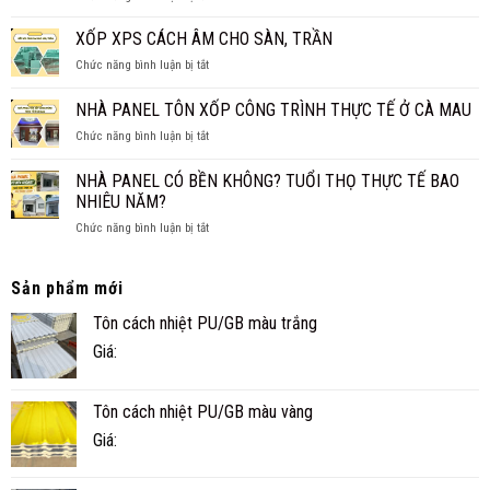
NHẤT
NHÀ
CÁCH
2026
PANEL
XỐP XPS CÁCH ÂM CHO SÀN, TRẦN
NHIỆT
CẤP
THAY
ở
Chức năng bình luận bị tắt
4
TRẦN
XỐP
CHO
TRUYỀN
XPS
NHÀ PANEL TÔN XỐP CÔNG TRÌNH THỰC TẾ Ở CÀ MAU
GIA
THỐNG?
CÁCH
ĐÌNH
ở
Chức năng bình luận bị tắt
ÂM
NHỎ
NHÀ
CHO
ĐẸP,
PANEL
SÀN,
NHÀ PANEL CÓ BỀN KHÔNG? TUỔI THỌ THỰC TẾ BAO
NHANH
TÔN
TRẦN
NHIÊU NĂM?
VÀ
XỐP
TIỆN
ở
Chức năng bình luận bị tắt
CÔNG
NGHI
NHÀ
TRÌNH
PANEL
THỰC
CÓ
TẾ
Sản phẩm mới
BỀN
Ở
Tôn cách nhiệt PU/GB màu trắng
KHÔNG?
CÀ
TUỔI
MAU
Giá:
THỌ
THỰC
TẾ
Tôn cách nhiệt PU/GB màu vàng
BAO
NHIÊU
Giá:
NĂM?