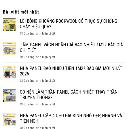
Bài viết mới nhất
LÕI BÔNG KHOÁNG ROCKWOOL CÓ THỰC SỰ CHỐNG
CHÁY HIỆU QUẢ?
ở
Chức năng bình luận bị tắt
LÕI
BÔNG
TẤM PANEL VÁCH NGĂN GIÁ BAO NHIÊU 1M2? BÁO GIÁ
KHOÁNG
CHI TIẾT
ROCKWOOL
ở
Chức năng bình luận bị tắt
CÓ
TẤM
THỰC
PANEL
NHÀ PANEL BAO NHIÊU TIỀN 1M2? BÁO GIÁ MỚI NHẤT
SỰ
VÁCH
CHỐNG
2026
NGĂN
CHÁY
ở
Chức năng bình luận bị tắt
GIÁ
HIỆU
NHÀ
BAO
QUẢ?
PANEL
CÓ NÊN LÀM TRẦN PANEL CÁCH NHIỆT THAY TRẦN
NHIÊU
BAO
1M2?
TRUYỀN THỐNG?
NHIÊU
BÁO
ở
Chức năng bình luận bị tắt
TIỀN
GIÁ
CÓ
1M2?
CHI
NÊN
NHÀ PANEL CẤP 4 CHO GIA ĐÌNH NHỎ ĐẸP, NHANH VÀ
BÁO
TIẾT
LÀM
GIÁ
TIỆN NGHI
TRẦN
MỚI
ở
Chức năng bình luận bị tắt
PANEL