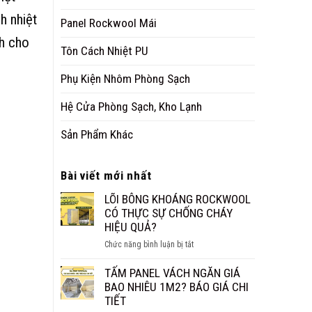
h nhiệt
Panel Rockwool Mái
nh cho
Tôn Cách Nhiệt PU
Phụ Kiện Nhôm Phòng Sạch
Hệ Cửa Phòng Sạch, Kho Lạnh
Sản Phẩm Khác
Bài viết mới nhất
LÕI BÔNG KHOÁNG ROCKWOOL
CÓ THỰC SỰ CHỐNG CHÁY
HIỆU QUẢ?
ở
Chức năng bình luận bị tắt
LÕI
BÔNG
TẤM PANEL VÁCH NGĂN GIÁ
KHOÁNG
BAO NHIÊU 1M2? BÁO GIÁ CHI
ROCKWOOL
TIẾT
CÓ