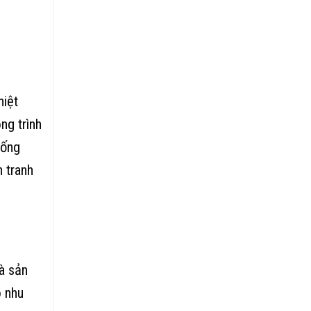
hiệt
ng trình
hống
 tranh
à sản
ó nhu