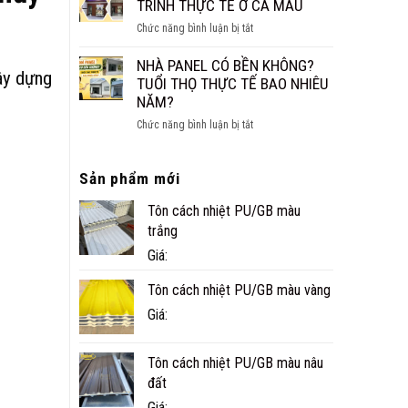
CÁCH
TRÌNH THỰC TẾ Ở CÀ MAU
NHỎ
ÂM
ĐẸP,
ở
Chức năng bình luận bị tắt
CHO
NHANH
NHÀ
SÀN,
VÀ
PANEL
NHÀ PANEL CÓ BỀN KHÔNG?
TRẦN
xây dựng
TIỆN
TÔN
TUỔI THỌ THỰC TẾ BAO NHIÊU
NGHI
XỐP
NĂM?
CÔNG
ở
Chức năng bình luận bị tắt
TRÌNH
NHÀ
THỰC
PANEL
TẾ
Sản phẩm mới
CÓ
Ở
BỀN
CÀ
Tôn cách nhiệt PU/GB màu
KHÔNG?
MAU
TUỔI
trắng
THỌ
Giá:
THỰC
TẾ
Tôn cách nhiệt PU/GB màu vàng
BAO
Giá:
NHIÊU
NĂM?
Tôn cách nhiệt PU/GB màu nâu
đất
Giá: