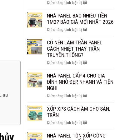
ở
Chức năng bình luận bị tắt
THỰC
TẤM
SỰ
PANEL
NHÀ PANEL BAO NHIÊU TIỀN
CHỐNG
VÁCH
1M2? BÁO GIÁ MỚI NHẤT 2026
CHÁY
NGĂN
HIỆU
ở
Chức năng bình luận bị tắt
GIÁ
QUẢ?
NHÀ
BAO
PANEL
CÓ NÊN LÀM TRẦN PANEL
NHIÊU
BAO
CÁCH NHIỆT THAY TRẦN
1M2?
NHIÊU
TRUYỀN THỐNG?
BÁO
TIỀN
GIÁ
ở
Chức năng bình luận bị tắt
1M2?
CHI
CÓ
BÁO
TIẾT
NÊN
NHÀ PANEL CẤP 4 CHO GIA
GIÁ
LÀM
ĐÌNH NHỎ ĐẸP, NHANH VÀ TIỆN
MỚI
TRẦN
NGHI
NHẤT
PANEL
ều ưu
2026
ở
Chức năng bình luận bị tắt
CÁCH
NHÀ
NHIỆT
PANEL
XỐP XPS CÁCH ÂM CHO SÀN,
THAY
CẤP
TRẦN
TRẦN
4
TRUYỀN
ở
Chức năng bình luận bị tắt
CHO
THỐNG?
XỐP
GIA
thủy
XPS
NHÀ PANEL TÔN XỐP CÔNG
ĐÌNH