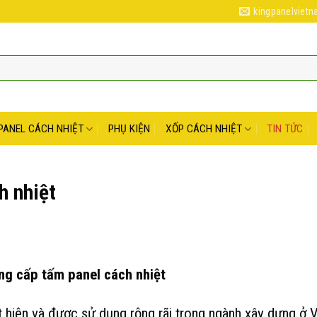
kingpanelviet
PANEL CÁCH NHIỆT
PHỤ KIỆN
XỐP CÁCH NHIỆT
TIN TỨC
h nhiệt
ung cấp tấm panel cách nhiệt
 hiện và được sử dụng rộng rãi trong ngành xây dựng ở V