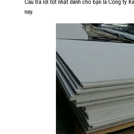
Câu trả lời tốt nhất dành cho bạn là Công ty K
nay.