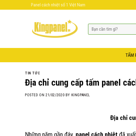
Skip
Panel cách nhiệt số 1 Việt Nam
to
content
TẤM 
TIN TỨC
Địa chỉ cung cấp tấm panel các
POSTED ON
21/02/2020
BY
KINGPANEL
Địa chỉ c
Những năm gần đây,
panel cách nhiệt
đã xuất