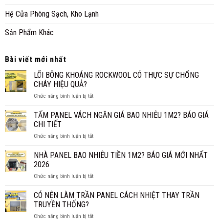
Hệ Cửa Phòng Sạch, Kho Lạnh
Sản Phẩm Khác
Bài viết mới nhất
LÕI BÔNG KHOÁNG ROCKWOOL CÓ THỰC SỰ CHỐNG
CHÁY HIỆU QUẢ?
ở
Chức năng bình luận bị tắt
LÕI
BÔNG
TẤM PANEL VÁCH NGĂN GIÁ BAO NHIÊU 1M2? BÁO GIÁ
KHOÁNG
CHI TIẾT
ROCKWOOL
ở
Chức năng bình luận bị tắt
CÓ
TẤM
THỰC
PANEL
NHÀ PANEL BAO NHIÊU TIỀN 1M2? BÁO GIÁ MỚI NHẤT
SỰ
VÁCH
CHỐNG
2026
NGĂN
CHÁY
ở
Chức năng bình luận bị tắt
GIÁ
HIỆU
NHÀ
BAO
QUẢ?
PANEL
CÓ NÊN LÀM TRẦN PANEL CÁCH NHIỆT THAY TRẦN
NHIÊU
BAO
1M2?
TRUYỀN THỐNG?
NHIÊU
BÁO
ở
Chức năng bình luận bị tắt
TIỀN
GIÁ