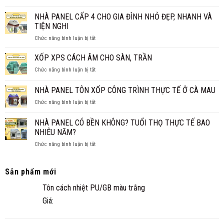
CÓ
1M2?
CHI
NÊN
NHÀ PANEL CẤP 4 CHO GIA ĐÌNH NHỎ ĐẸP, NHANH VÀ
BÁO
TIẾT
LÀM
GIÁ
TIỆN NGHI
TRẦN
MỚI
ở
Chức năng bình luận bị tắt
PANEL
NHẤT
NHÀ
CÁCH
2026
PANEL
XỐP XPS CÁCH ÂM CHO SÀN, TRẦN
NHIỆT
CẤP
THAY
ở
Chức năng bình luận bị tắt
4
TRẦN
XỐP
CHO
TRUYỀN
XPS
NHÀ PANEL TÔN XỐP CÔNG TRÌNH THỰC TẾ Ở CÀ MAU
GIA
THỐNG?
CÁCH
ĐÌNH
ở
Chức năng bình luận bị tắt
ÂM
NHỎ
NHÀ
CHO
ĐẸP,
PANEL
SÀN,
NHÀ PANEL CÓ BỀN KHÔNG? TUỔI THỌ THỰC TẾ BAO
NHANH
TÔN
TRẦN
NHIÊU NĂM?
VÀ
XỐP
TIỆN
ở
Chức năng bình luận bị tắt
CÔNG
NGHI
NHÀ
TRÌNH
PANEL
THỰC
CÓ
TẾ
Sản phẩm mới
BỀN
Ở
Tôn cách nhiệt PU/GB màu trắng
KHÔNG?
CÀ
TUỔI
MAU
Giá:
THỌ
THỰC
TẾ