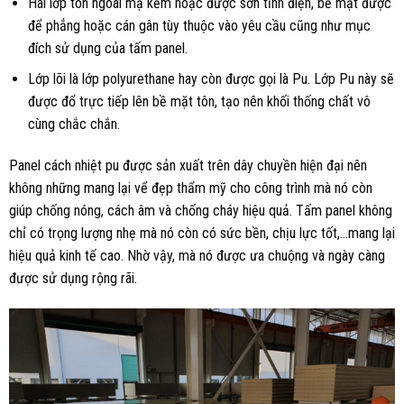
Hai lớp tôn ngoài mạ kẽm hoặc được sơn tĩnh điện, bề mặt được
để phẳng hoặc cán gân tùy thuộc vào yêu cầu cũng như mục
đích sử dụng của tấm panel.
Lớp lõi là lớp polyurethane hay còn được gọi là Pu. Lớp Pu này sẽ
được đổ trực tiếp lên bề mặt tôn, tạo nên khối thống chất vô
cùng chắc chắn.
Panel cách nhiệt pu được sản xuất trên dây chuyền hiện đại nên
không những mang lại vể đẹp thẩm mỹ cho công trình mà nó còn
giúp chống nóng, cách âm và chống cháy hiệu quả. Tấm panel không
chỉ có trọng lượng nhẹ mà nó còn có sức bền, chịu lực tốt,…mang lại
hiệu quả kinh tế cao. Nhờ vậy, mà nó được ưa chuộng và ngày càng
được sử dụng rộng rãi.