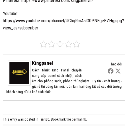
Pinterest:
https://www.pinterest.com/kingpanelvn/
Youtube:
https://www.youtube.com/channel/UChqRmAslG0PNEgeBZHgjupg?
view_as=subscriber
Kingpanel
Theo dõi
Cách Nhiệt King Panel chuyên
cung cấp panel cách nhiệt, cách
âm cho phòng sạch, phòng thí nghiệm... uy tín - chất lượng -
giá rẻ thi công tận nơi, luôn làm hài lòng tất cả các đối tượng
khách hàng dù là khó tính nhất..
This entry was posted in
Tin tức
. Bookmark the
permalink
.