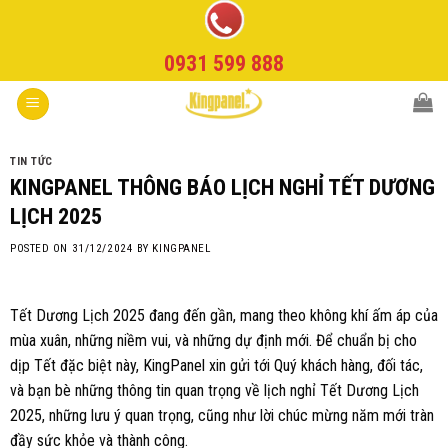
Skip
to
0931 599 888
content
TIN TỨC
KINGPANEL THÔNG BÁO LỊCH NGHỈ TẾT DƯƠNG
LỊCH 2025
POSTED ON
31/12/2024
BY
KINGPANEL
Tết Dương Lịch 2025 đang đến gần, mang theo không khí ấm áp của
mùa xuân, những niềm vui, và những dự định mới. Để chuẩn bị cho
dịp Tết đặc biệt này, KingPanel xin gửi tới Quý khách hàng, đối tác,
và bạn bè những thông tin quan trọng về lịch nghỉ Tết Dương Lịch
2025, những lưu ý quan trọng, cũng như lời chúc mừng năm mới tràn
đầy sức khỏe và thành công.