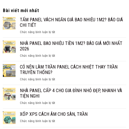
Bài viết mới nhất
TẤM PANEL VÁCH NGĂN GIÁ BAO NHIÊU 1M2? BÁO GIÁ
CHI TIẾT
ở
Chức năng bình luận bị tắt
TẤM
PANEL
NHÀ PANEL BAO NHIÊU TIỀN 1M2? BÁO GIÁ MỚI NHẤT
VÁCH
2026
NGĂN
ở
Chức năng bình luận bị tắt
GIÁ
NHÀ
BAO
PANEL
CÓ NÊN LÀM TRẦN PANEL CÁCH NHIỆT THAY TRẦN
NHIÊU
BAO
1M2?
TRUYỀN THỐNG?
NHIÊU
BÁO
ở
Chức năng bình luận bị tắt
TIỀN
GIÁ
CÓ
1M2?
CHI
NÊN
NHÀ PANEL CẤP 4 CHO GIA ĐÌNH NHỎ ĐẸP, NHANH VÀ
BÁO
TIẾT
LÀM
GIÁ
TIỆN NGHI
TRẦN
MỚI
ở
Chức năng bình luận bị tắt
PANEL
NHẤT
NHÀ
CÁCH
2026
PANEL
XỐP XPS CÁCH ÂM CHO SÀN, TRẦN
NHIỆT
CẤP
THAY
ở
Chức năng bình luận bị tắt
4
TRẦN
XỐP
CHO
TRUYỀN