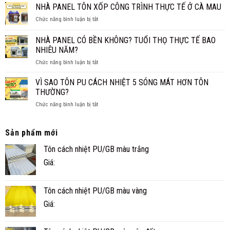
XPS
NHÀ PANEL TÔN XỐP CÔNG TRÌNH THỰC TẾ Ở CÀ MAU
GIA
THỐNG?
CÁCH
ĐÌNH
ở
Chức năng bình luận bị tắt
ÂM
NHỎ
NHÀ
CHO
ĐẸP,
PANEL
SÀN,
NHÀ PANEL CÓ BỀN KHÔNG? TUỔI THỌ THỰC TẾ BAO
NHANH
TÔN
TRẦN
NHIÊU NĂM?
VÀ
XỐP
TIỆN
ở
Chức năng bình luận bị tắt
CÔNG
NGHI
NHÀ
TRÌNH
PANEL
THỰC
VÌ SAO TÔN PU CÁCH NHIỆT 5 SÓNG MÁT HƠN TÔN
CÓ
TẾ
THƯỜNG?
BỀN
Ở
ở
Chức năng bình luận bị tắt
KHÔNG?
CÀ
VÌ
TUỔI
MAU
SAO
THỌ
TÔN
Sản phẩm mới
THỰC
PU
TẾ
Tôn cách nhiệt PU/GB màu trắng
CÁCH
BAO
NHIỆT
NHIÊU
Giá:
5
NĂM?
SÓNG
MÁT
Tôn cách nhiệt PU/GB màu vàng
HƠN
TÔN
Giá:
THƯỜNG?