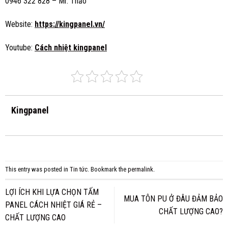
0946 322 828 – Mr. Thảo
Website:
https://kingpanel.vn/
Youtube:
Cách nhiệt kingpanel
Kingpanel
This entry was posted in
Tin tức
. Bookmark the
permalink
.
LỢI ÍCH KHI LỰA CHỌN TẤM
MUA TÔN PU Ở ĐÂU ĐẢM BẢO
PANEL CÁCH NHIỆT GIÁ RẺ –
CHẤT LƯỢNG CAO?
CHẤT LƯỢNG CAO