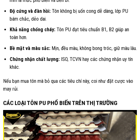
mm là mức phổ biến và bền bỉ.
Độ cứng và đàn hồi:
Tôn không bị uốn cong dễ dàng, lớp PU
bám chắc, dẻo dai.
Khả năng chống cháy:
Tôn PU đạt tiêu chuẩn B1, B2 giúp an
toàn hơn.
Bề mặt và màu sắc:
Mịn, đều màu, không bong tróc, giữ màu lâu.
Chứng nhận chất lượng:
ISO, TCVN hay các chứng nhận uy tín
khác.
Nếu bạn mua tôn mà bỏ qua các tiêu chí này, coi như đặt cược vào
may rủi.
CÁC LOẠI TÔN PU PHỔ BIẾN TRÊN THỊ TRƯỜNG