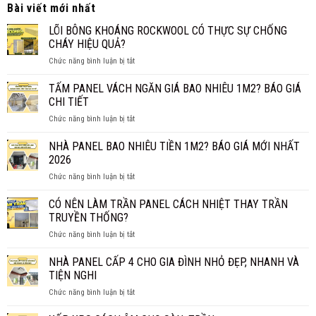
Bài viết mới nhất
LÕI BÔNG KHOÁNG ROCKWOOL CÓ THỰC SỰ CHỐNG
CHÁY HIỆU QUẢ?
ở
Chức năng bình luận bị tắt
LÕI
BÔNG
TẤM PANEL VÁCH NGĂN GIÁ BAO NHIÊU 1M2? BÁO GIÁ
KHOÁNG
CHI TIẾT
ROCKWOOL
ở
Chức năng bình luận bị tắt
CÓ
TẤM
THỰC
PANEL
NHÀ PANEL BAO NHIÊU TIỀN 1M2? BÁO GIÁ MỚI NHẤT
SỰ
VÁCH
CHỐNG
2026
NGĂN
CHÁY
ở
Chức năng bình luận bị tắt
GIÁ
HIỆU
NHÀ
BAO
QUẢ?
PANEL
CÓ NÊN LÀM TRẦN PANEL CÁCH NHIỆT THAY TRẦN
NHIÊU
BAO
1M2?
TRUYỀN THỐNG?
NHIÊU
BÁO
ở
Chức năng bình luận bị tắt
TIỀN
GIÁ
CÓ
1M2?
CHI
NÊN
NHÀ PANEL CẤP 4 CHO GIA ĐÌNH NHỎ ĐẸP, NHANH VÀ
BÁO
TIẾT
LÀM
GIÁ
TIỆN NGHI
TRẦN
MỚI
ở
Chức năng bình luận bị tắt
PANEL
NHẤT
NHÀ
CÁCH
2026
PANEL