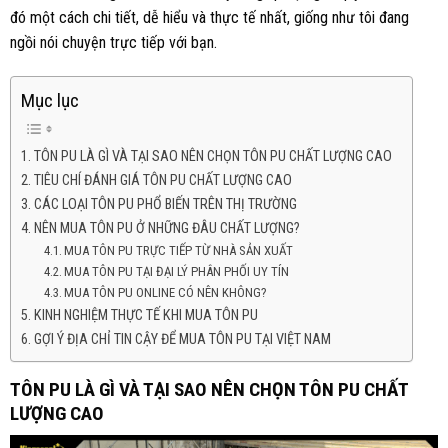
đó một cách chi tiết, dễ hiểu và thực tế nhất, giống như tôi đang
ngồi nói chuyện trực tiếp với bạn.
Mục lục
TÔN PU LÀ GÌ VÀ TẠI SAO NÊN CHỌN TÔN PU CHẤT LƯỢNG CAO
TIÊU CHÍ ĐÁNH GIÁ TÔN PU CHẤT LƯỢNG CAO
CÁC LOẠI TÔN PU PHỔ BIẾN TRÊN THỊ TRƯỜNG
NÊN MUA TÔN PU Ở NHỮNG ĐÂU CHẤT LƯỢNG?
MUA TÔN PU TRỰC TIẾP TỪ NHÀ SẢN XUẤT
MUA TÔN PU TẠI ĐẠI LÝ PHÂN PHỐI UY TÍN
MUA TÔN PU ONLINE CÓ NÊN KHÔNG?
KINH NGHIỆM THỰC TẾ KHI MUA TÔN PU
GỢI Ý ĐỊA CHỈ TIN CẬY ĐỂ MUA TÔN PU TẠI VIỆT NAM
TÔN PU LÀ GÌ VÀ TẠI SAO NÊN CHỌN TÔN PU CHẤT
LƯỢNG CAO