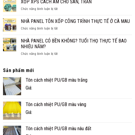
XỐP XPS CÁCH ÂM CHO SÀN, TRẦN
NHIỆT
CẤP
THAY
ở
Chức năng bình luận bị tắt
4
TRẦN
XỐP
CHO
TRUYỀN
XPS
NHÀ PANEL TÔN XỐP CÔNG TRÌNH THỰC TẾ Ở CÀ MAU
GIA
THỐNG?
CÁCH
ĐÌNH
ở
Chức năng bình luận bị tắt
ÂM
NHỎ
NHÀ
CHO
ĐẸP,
PANEL
SÀN,
NHÀ PANEL CÓ BỀN KHÔNG? TUỔI THỌ THỰC TẾ BAO
NHANH
TÔN
TRẦN
NHIÊU NĂM?
VÀ
XỐP
TIỆN
ở
Chức năng bình luận bị tắt
CÔNG
NGHI
NHÀ
TRÌNH
PANEL
THỰC
CÓ
TẾ
Sản phẩm mới
BỀN
Ở
Tôn cách nhiệt PU/GB màu trắng
KHÔNG?
CÀ
TUỔI
MAU
Giá:
THỌ
THỰC
TẾ
Tôn cách nhiệt PU/GB màu vàng
BAO
NHIÊU
Giá:
NĂM?
Tôn cách nhiệt PU/GB màu nâu đất