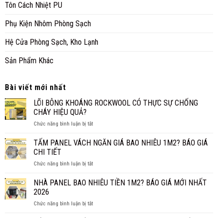
Tôn Cách Nhiệt PU
Phụ Kiện Nhôm Phòng Sạch
Hệ Cửa Phòng Sạch, Kho Lạnh
Sản Phẩm Khác
Bài viết mới nhất
LÕI BÔNG KHOÁNG ROCKWOOL CÓ THỰC SỰ CHỐNG
CHÁY HIỆU QUẢ?
ở
Chức năng bình luận bị tắt
LÕI
BÔNG
TẤM PANEL VÁCH NGĂN GIÁ BAO NHIÊU 1M2? BÁO GIÁ
KHOÁNG
CHI TIẾT
ROCKWOOL
ở
Chức năng bình luận bị tắt
CÓ
TẤM
THỰC
PANEL
NHÀ PANEL BAO NHIÊU TIỀN 1M2? BÁO GIÁ MỚI NHẤT
SỰ
VÁCH
CHỐNG
2026
NGĂN
CHÁY
ở
Chức năng bình luận bị tắt
GIÁ
HIỆU
NHÀ
BAO
QUẢ?