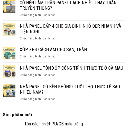
PANEL
CÓ NÊN LÀM TRẦN PANEL CÁCH NHIỆT THAY TRẦN
NHIÊU
BAO
1M2?
TRUYỀN THỐNG?
NHIÊU
BÁO
ở
Chức năng bình luận bị tắt
TIỀN
GIÁ
CÓ
1M2?
CHI
NÊN
NHÀ PANEL CẤP 4 CHO GIA ĐÌNH NHỎ ĐẸP, NHANH VÀ
BÁO
TIẾT
LÀM
GIÁ
TIỆN NGHI
TRẦN
MỚI
ở
Chức năng bình luận bị tắt
PANEL
NHẤT
NHÀ
CÁCH
2026
PANEL
XỐP XPS CÁCH ÂM CHO SÀN, TRẦN
NHIỆT
CẤP
THAY
ở
Chức năng bình luận bị tắt
4
TRẦN
XỐP
CHO
TRUYỀN
XPS
NHÀ PANEL TÔN XỐP CÔNG TRÌNH THỰC TẾ Ở CÀ MAU
GIA
THỐNG?
CÁCH
ĐÌNH
ở
Chức năng bình luận bị tắt
ÂM
NHỎ
NHÀ
CHO
ĐẸP,
PANEL
SÀN,
NHÀ PANEL CÓ BỀN KHÔNG? TUỔI THỌ THỰC TẾ BAO
NHANH
TÔN
TRẦN
NHIÊU NĂM?
VÀ
XỐP
TIỆN
ở
Chức năng bình luận bị tắt
CÔNG
NGHI
NHÀ
TRÌNH
PANEL
THỰC
CÓ
TẾ
Sản phẩm mới
BỀN
Ở
Tôn cách nhiệt PU/GB màu trắng
KHÔNG?
CÀ
TUỔI