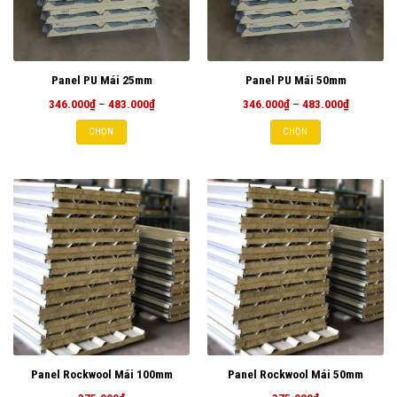
Panel PU Mái 25mm
Panel PU Mái 50mm
Khoảng
Khoảng
346.000
₫
–
483.000
₫
346.000
₫
–
483.000
₫
giá:
giá:
từ
từ
CHỌN
CHỌN
346.000₫
346.000₫
đến
đến
483.000₫
483.000₫
Panel Rockwool Mái 100mm
Panel Rockwool Mái 50mm