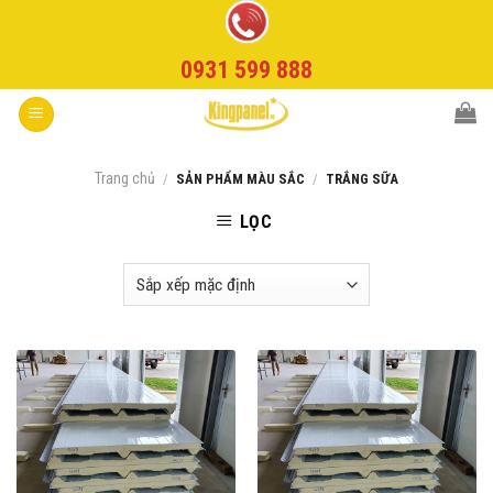
Skip
to
0931 599 888
content
Trang chủ
/
SẢN PHẨM MÀU SẮC
/
TRẮNG SỮA
LỌC