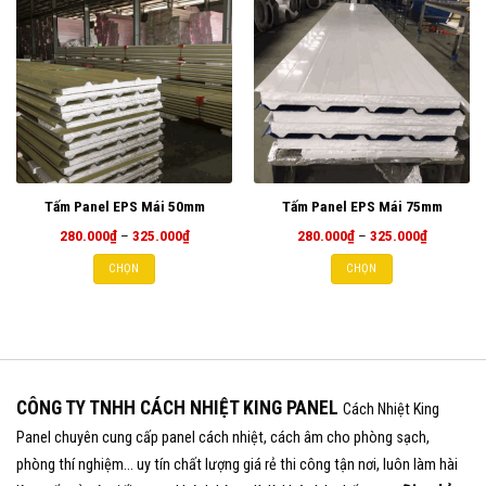
Tấm Panel EPS Mái 50mm
Tấm Panel EPS Mái 75mm
Khoảng
Khoảng
280.000
₫
–
325.000
₫
280.000
₫
–
325.000
₫
giá:
giá:
từ
từ
CHỌN
CHỌN
280.000₫
280.000₫
đến
đến
325.000₫
325.000₫
CÔNG TY TNHH CÁCH NHIỆT KING PANEL
Cách Nhiệt King
Panel chuyên cung cấp panel cách nhiệt, cách âm cho phòng sạch,
phòng thí nghiệm... uy tín chất lượng giá rẻ thi công tận nơi, luôn làm hài