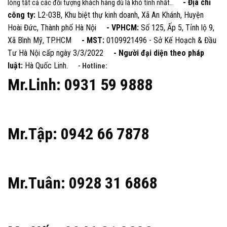
- Địa chỉ
lòng tất cả các đối tượng khách hàng dù là khó tính nhất..
công ty:
L2-03B, Khu biệt thự kinh doanh, Xã An Khánh, Huyện
Hoài Đức, Thành phố Hà Nội
- VPHCM:
Số 125, Ấp 5, Tỉnh lộ 9,
Xã Bình Mỹ, TP.HCM
- MST:
0109921496 - Sở Kế Hoạch & Đầu
Tư Hà Nội cấp ngày 3/3/2022
- Người đại diện theo pháp
luật:
Hà Quốc Linh.
- Hotline:
Mr.Linh: 0931 59 9888
Mr.Tập: 0942 66 7878
Mr.Tuân: 0928 31 6868