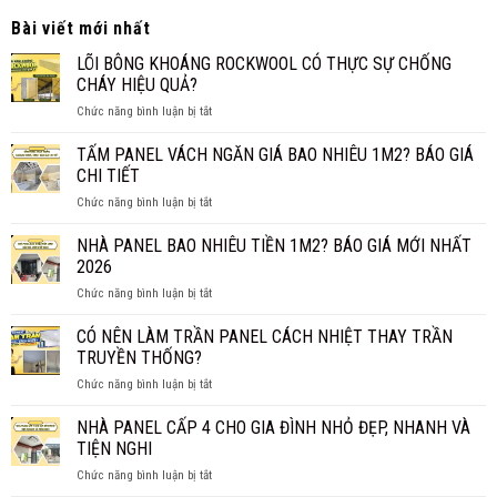
Bài viết mới nhất
LÕI BÔNG KHOÁNG ROCKWOOL CÓ THỰC SỰ CHỐNG
CHÁY HIỆU QUẢ?
ở
Chức năng bình luận bị tắt
LÕI
BÔNG
TẤM PANEL VÁCH NGĂN GIÁ BAO NHIÊU 1M2? BÁO GIÁ
KHOÁNG
CHI TIẾT
ROCKWOOL
ở
Chức năng bình luận bị tắt
CÓ
TẤM
THỰC
PANEL
NHÀ PANEL BAO NHIÊU TIỀN 1M2? BÁO GIÁ MỚI NHẤT
SỰ
VÁCH
CHỐNG
2026
NGĂN
CHÁY
ở
Chức năng bình luận bị tắt
GIÁ
HIỆU
NHÀ
BAO
QUẢ?
PANEL
CÓ NÊN LÀM TRẦN PANEL CÁCH NHIỆT THAY TRẦN
NHIÊU
BAO
1M2?
TRUYỀN THỐNG?
NHIÊU
BÁO
ở
Chức năng bình luận bị tắt
TIỀN
GIÁ
CÓ
1M2?
CHI
NÊN
NHÀ PANEL CẤP 4 CHO GIA ĐÌNH NHỎ ĐẸP, NHANH VÀ
BÁO
TIẾT
LÀM
GIÁ
TIỆN NGHI
TRẦN
MỚI
ở
Chức năng bình luận bị tắt
PANEL
NHẤT
NHÀ
CÁCH