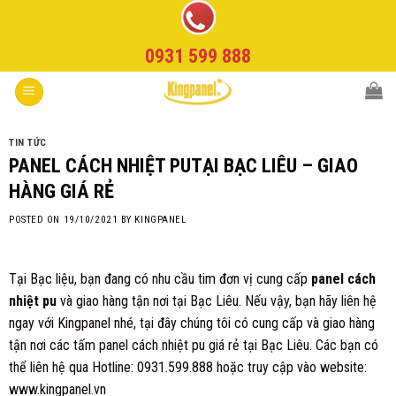
Skip
to
0931 599 888
content
TIN TỨC
PANEL CÁCH NHIỆT PUTẠI BẠC LIÊU – GIAO
HÀNG GIÁ RẺ
POSTED ON
19/10/2021
BY
KINGPANEL
Tại Bạc liệu, bạn đang có nhu cầu tim đơn vị cung cấp
panel cách
nhiệt pu
và giao hàng tận nơi tại Bạc Liêu. Nếu vậy, bạn hãy liên hệ
ngay với
Kingpanel
nhé, tại đây chúng tôi có cung cấp và giao hàng
tận nơi các tấm panel cách nhiệt pu giá rẻ tại Bạc Liêu. Các bạn có
thể liên hệ qua Hotline: 0931.599.888 hoặc truy cập vào website:
www.kingpanel.vn