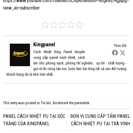
https://www.youtube.com/channel/UChqRmAslG0PNEgeBZHgjupg?
view_as=subscriber
Kingpanel
Theo dõi
Cách Nhiệt King Panel chuyên
cung cấp panel cách nhiệt, cách
âm cho phòng sạch, phòng thí nghiệm... uy tín - chất lượng -
giá rẻ thi công tận nơi, luôn làm hài lòng tất cả các đối tượng
khách hàng dù là khó tính nhất..
This entry was posted in
Tin tức
. Bookmark the
permalink
.
PANEL CÁCH NHIỆT PU TẠI SÓC
ĐƠN VỊ CUNG CẤP TẤM PANEL
TRĂNG CỦA KINGPANEL
CÁCH NHIỆT PU TẠI TRÀ VINH