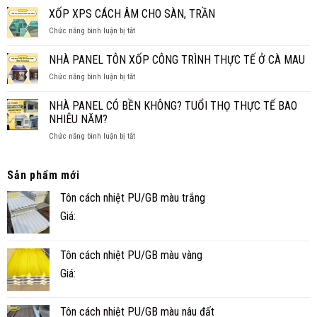
2026
PANEL
XỐP XPS CÁCH ÂM CHO SÀN, TRẦN
NHIỆT
CẤP
THAY
ở
Chức năng bình luận bị tắt
4
TRẦN
XỐP
CHO
TRUYỀN
XPS
NHÀ PANEL TÔN XỐP CÔNG TRÌNH THỰC TẾ Ở CÀ MAU
GIA
THỐNG?
CÁCH
ĐÌNH
ở
Chức năng bình luận bị tắt
ÂM
NHỎ
NHÀ
CHO
ĐẸP,
PANEL
SÀN,
NHÀ PANEL CÓ BỀN KHÔNG? TUỔI THỌ THỰC TẾ BAO
NHANH
TÔN
TRẦN
NHIÊU NĂM?
VÀ
XỐP
TIỆN
ở
Chức năng bình luận bị tắt
CÔNG
NGHI
NHÀ
TRÌNH
PANEL
THỰC
CÓ
TẾ
Sản phẩm mới
BỀN
Ở
Tôn cách nhiệt PU/GB màu trắng
KHÔNG?
CÀ
TUỔI
MAU
Giá:
THỌ
THỰC
TẾ
Tôn cách nhiệt PU/GB màu vàng
BAO
NHIÊU
Giá:
NĂM?
Tôn cách nhiệt PU/GB màu nâu đất