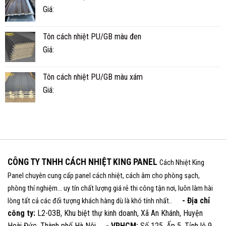
Giá:
Tôn cách nhiệt PU/GB màu đen
Giá:
Tôn cách nhiệt PU/GB màu xám
Giá:
CÔNG TY TNHH CÁCH NHIỆT KING PANEL
Cách Nhiệt King
Panel chuyên cung cấp panel cách nhiệt, cách âm cho phòng sạch,
phòng thí nghiệm... uy tín chất lượng giá rẻ thi công tận nơi, luôn làm hài
- Địa chỉ
lòng tất cả các đối tượng khách hàng dù là khó tính nhất..
công ty:
L2-03B, Khu biệt thự kinh doanh, Xã An Khánh, Huyện
Hoài Đức, Thành phố Hà Nội
- VPHCM:
Số 125, Ấp 5, Tỉnh lộ 9,