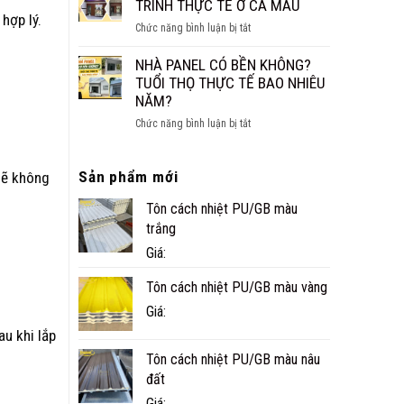
CÁCH
TRÌNH THỰC TẾ Ở CÀ MAU
NHỎ
hợp lý.
ÂM
ĐẸP,
ở
Chức năng bình luận bị tắt
CHO
NHANH
NHÀ
SÀN,
VÀ
PANEL
NHÀ PANEL CÓ BỀN KHÔNG?
TRẦN
TIỆN
TÔN
TUỔI THỌ THỰC TẾ BAO NHIÊU
NGHI
XỐP
NĂM?
CÔNG
ở
Chức năng bình luận bị tắt
TRÌNH
NHÀ
THỰC
PANEL
TẾ
Sản phẩm mới
CÓ
sẽ không
Ở
BỀN
CÀ
Tôn cách nhiệt PU/GB màu
KHÔNG?
MAU
TUỔI
trắng
THỌ
Giá:
THỰC
TẾ
Tôn cách nhiệt PU/GB màu vàng
BAO
Giá:
NHIÊU
NĂM?
au khi lắp
Tôn cách nhiệt PU/GB màu nâu
đất
Giá: