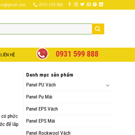
nam@gmail.com
0931 599 888
0931 599 888
LIÊN HỆ
Danh mục sản phẩm
Panel PU Vách
Panel Pu Mái
Panel EPS Vách
có phức
Panel EPS Mái
ước để lắp
Panel Rockwool Vách