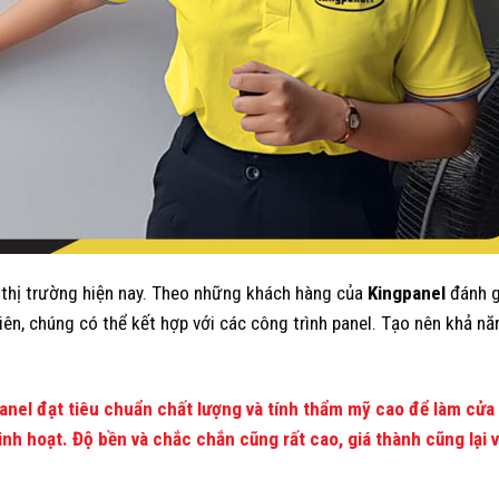
 thị trường hiện nay. Theo những khách hàng của
Kingpanel
đánh g
iên, chúng có thể kết hợp với các công trình panel. Tạo nên khả n
anel đạt tiêu chuẩn chất lượng và tính thẩm mỹ cao để làm cửa
inh hoạt. Độ bền và chắc chắn cũng rất cao, giá thành cũng lại 