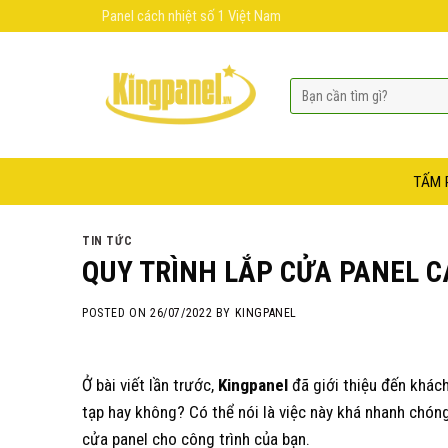
Skip
Panel cách nhiệt số 1 Việt Nam
to
content
TẤM 
TIN TỨC
QUY TRÌNH LẮP CỬA PANEL C
POSTED ON
26/07/2022
BY
KINGPANEL
Ở bài viết lần trước,
Kingpanel
đã giới thiệu đến khác
tạp hay không? Có thể nói là việc này khá nhanh chóng 
cửa panel cho công trình của bạn.