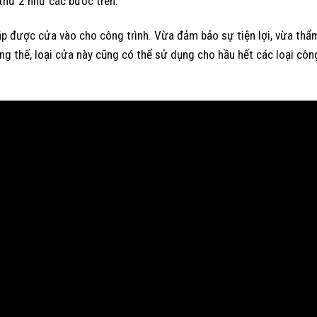
 thứ 2 như các bước trên.
lắp được cửa vào cho công trình. Vừa đảm bảo sự tiện lợi, vừa th
ng thế, loại cửa này cũng có thể sử dụng cho hầu hết các loại công