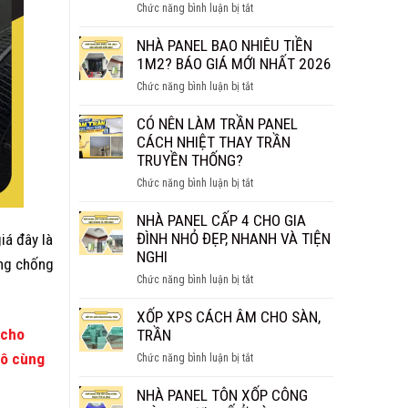
ở
Chức năng bình luận bị tắt
THỰC
TẤM
SỰ
PANEL
NHÀ PANEL BAO NHIÊU TIỀN
CHỐNG
VÁCH
1M2? BÁO GIÁ MỚI NHẤT 2026
CHÁY
NGĂN
HIỆU
ở
Chức năng bình luận bị tắt
GIÁ
QUẢ?
NHÀ
BAO
PANEL
CÓ NÊN LÀM TRẦN PANEL
NHIÊU
BAO
CÁCH NHIỆT THAY TRẦN
1M2?
NHIÊU
TRUYỀN THỐNG?
BÁO
TIỀN
GIÁ
ở
Chức năng bình luận bị tắt
1M2?
CHI
CÓ
BÁO
TIẾT
NÊN
NHÀ PANEL CẤP 4 CHO GIA
GIÁ
LÀM
ĐÌNH NHỎ ĐẸP, NHANH VÀ TIỆN
iá đây là
MỚI
TRẦN
NGHI
NHẤT
ăng chống
PANEL
2026
ở
Chức năng bình luận bị tắt
CÁCH
NHÀ
NHIỆT
PANEL
XỐP XPS CÁCH ÂM CHO SÀN,
THAY
CẤP
 cho
TRẦN
TRẦN
4
TRUYỀN
vô cùng
ở
Chức năng bình luận bị tắt
CHO
THỐNG?
XỐP
GIA
XPS
NHÀ PANEL TÔN XỐP CÔNG
ĐÌNH