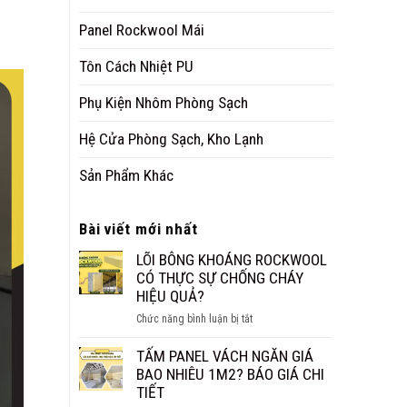
Panel Rockwool Mái
Tôn Cách Nhiệt PU
Phụ Kiện Nhôm Phòng Sạch
Hệ Cửa Phòng Sạch, Kho Lạnh
Sản Phẩm Khác
Bài viết mới nhất
LÕI BÔNG KHOÁNG ROCKWOOL
CÓ THỰC SỰ CHỐNG CHÁY
HIỆU QUẢ?
ở
Chức năng bình luận bị tắt
LÕI
BÔNG
TẤM PANEL VÁCH NGĂN GIÁ
KHOÁNG
BAO NHIÊU 1M2? BÁO GIÁ CHI
ROCKWOOL
TIẾT
CÓ