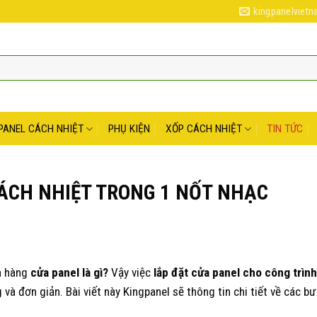
kingpanelviet
PANEL CÁCH NHIỆT
PHỤ KIỆN
XỐP CÁCH NHIỆT
TIN TỨC
ÁCH NHIỆT TRONG 1 NỐT NHẠC
h hàng
cửa panel là gì?
Vậy việc
lắp đặt cửa panel cho công trình
và đơn giản. Bài viết này Kingpanel sẽ thông tin chi tiết về các b