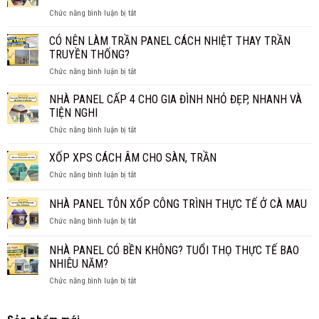
NGĂN
CHÁY
ở
Chức năng bình luận bị tắt
GIÁ
HIỆU
NHÀ
BAO
QUẢ?
PANEL
CÓ NÊN LÀM TRẦN PANEL CÁCH NHIỆT THAY TRẦN
NHIÊU
BAO
1M2?
TRUYỀN THỐNG?
NHIÊU
BÁO
ở
Chức năng bình luận bị tắt
TIỀN
GIÁ
CÓ
1M2?
CHI
NÊN
NHÀ PANEL CẤP 4 CHO GIA ĐÌNH NHỎ ĐẸP, NHANH VÀ
BÁO
TIẾT
LÀM
GIÁ
TIỆN NGHI
TRẦN
MỚI
ở
Chức năng bình luận bị tắt
PANEL
NHẤT
NHÀ
CÁCH
2026
PANEL
XỐP XPS CÁCH ÂM CHO SÀN, TRẦN
NHIỆT
CẤP
THAY
ở
Chức năng bình luận bị tắt
4
TRẦN
XỐP
CHO
TRUYỀN
XPS
NHÀ PANEL TÔN XỐP CÔNG TRÌNH THỰC TẾ Ở CÀ MAU
GIA
THỐNG?
CÁCH
ĐÌNH
ở
Chức năng bình luận bị tắt
ÂM
NHỎ
NHÀ
CHO
ĐẸP,
PANEL
SÀN,
NHÀ PANEL CÓ BỀN KHÔNG? TUỔI THỌ THỰC TẾ BAO
NHANH
TÔN
TRẦN
NHIÊU NĂM?
VÀ
XỐP
TIỆN
ở
Chức năng bình luận bị tắt
CÔNG
NGHI
NHÀ
TRÌNH
PANEL
THỰC
CÓ
TẾ