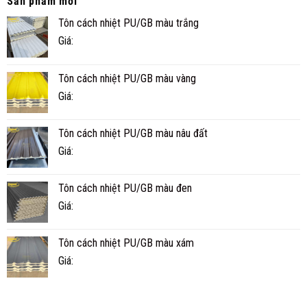
Sản phẩm mới
BỀN
Ở
Tôn cách nhiệt PU/GB màu trắng
KHÔNG?
CÀ
TUỔI
MAU
Giá:
THỌ
THỰC
TẾ
Tôn cách nhiệt PU/GB màu vàng
BAO
NHIÊU
Giá:
NĂM?
Tôn cách nhiệt PU/GB màu nâu đất
Giá:
Tôn cách nhiệt PU/GB màu đen
Giá:
Tôn cách nhiệt PU/GB màu xám
Giá: