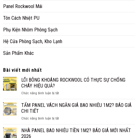
Panel Rockwool Mái
Tôn Cách Nhiệt PU
Phụ Kiện Nhôm Phòng Sạch
Hệ Cửa Phòng Sạch, Kho Lạnh
Sản Phẩm Khác
Bài viết mới nhất
LÕI BÔNG KHOÁNG ROCKWOOL CÓ THỰC SỰ CHỐNG
CHÁY HIỆU QUẢ?
ở
Chức năng bình luận bị tắt
LÕI
BÔNG
TẤM PANEL VÁCH NGĂN GIÁ BAO NHIÊU 1M2? BÁO GIÁ
KHOÁNG
CHI TIẾT
ROCKWOOL
ở
Chức năng bình luận bị tắt
CÓ
TẤM
THỰC
PANEL
NHÀ PANEL BAO NHIÊU TIỀN 1M2? BÁO GIÁ MỚI NHẤT
SỰ
VÁCH
CHỐNG
2026