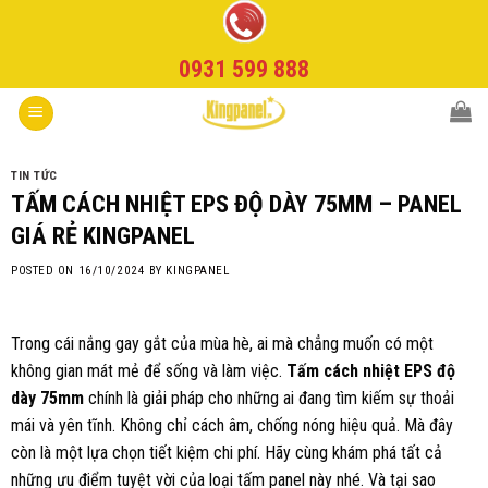
Skip
to
0931 599 888
content
TIN TỨC
TẤM CÁCH NHIỆT EPS ĐỘ DÀY 75MM – PANEL
GIÁ RẺ KINGPANEL
POSTED ON
16/10/2024
BY
KINGPANEL
Trong cái nắng gay gắt của mùa hè, ai mà chẳng muốn có một
không gian mát mẻ để sống và làm việc.
Tấm cách nhiệt EPS độ
dày 75mm
chính là giải pháp cho những ai đang tìm kiếm sự thoải
mái và yên tĩnh. Không chỉ cách âm, chống nóng hiệu quả. Mà đây
còn là một lựa chọn tiết kiệm chi phí. Hãy cùng khám phá tất cả
những ưu điểm tuyệt vời của loại tấm panel này nhé. Và tại sao