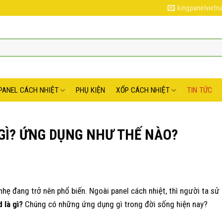
kingpanelviet
PANEL CÁCH NHIỆT
PHỤ KIỆN
XỐP CÁCH NHIỆT
TIN TỨC
GÌ? ỨNG DỤNG NHƯ THẾ NÀO?
hẹ đang trở nên phổ biến. Ngoài panel cách nhiệt, thì người ta s
 là gì?
Chúng có những ứng dụng gì trong đời sống hiện nay?