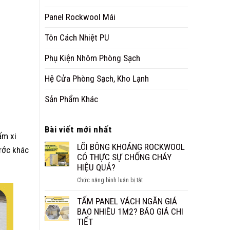
Panel Rockwool Mái
Tôn Cách Nhiệt PU
Phụ Kiện Nhôm Phòng Sạch
Hệ Cửa Phòng Sạch, Kho Lạnh
Sản Phẩm Khác
Bài viết mới nhất
ấm xi
LÕI BÔNG KHOÁNG ROCKWOOL
ước khác
CÓ THỰC SỰ CHỐNG CHÁY
HIỆU QUẢ?
ở
Chức năng bình luận bị tắt
LÕI
BÔNG
TẤM PANEL VÁCH NGĂN GIÁ
KHOÁNG
BAO NHIÊU 1M2? BÁO GIÁ CHI
ROCKWOOL
TIẾT
CÓ