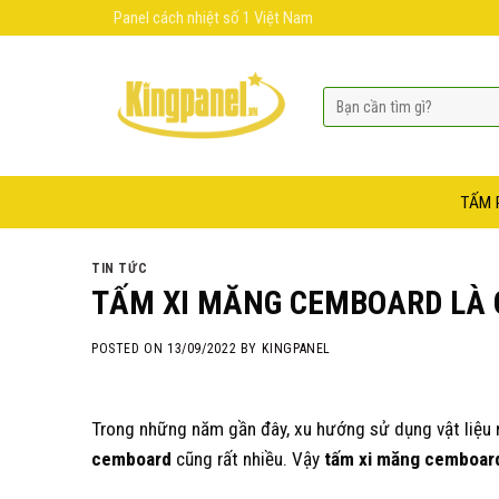
Skip
Panel cách nhiệt số 1 Việt Nam
to
content
TẤM 
TIN TỨC
TẤM XI MĂNG CEMBOARD LÀ 
POSTED ON
13/09/2022
BY
KINGPANEL
Trong những năm gần đây, xu hướng sử dụng vật liệu n
cemboard
cũng rất nhiều. Vậy
tấm xi măng cemboard