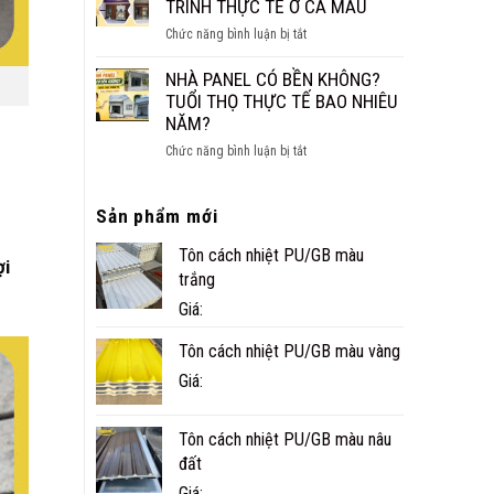
CÁCH
TRÌNH THỰC TẾ Ở CÀ MAU
NHỎ
ÂM
ĐẸP,
ở
Chức năng bình luận bị tắt
CHO
NHANH
NHÀ
SÀN,
VÀ
PANEL
NHÀ PANEL CÓ BỀN KHÔNG?
TRẦN
TIỆN
TÔN
TUỔI THỌ THỰC TẾ BAO NHIÊU
NGHI
XỐP
NĂM?
CÔNG
ở
Chức năng bình luận bị tắt
TRÌNH
NHÀ
THỰC
PANEL
TẾ
Sản phẩm mới
CÓ
Ở
BỀN
CÀ
Tôn cách nhiệt PU/GB màu
KHÔNG?
ợi
MAU
TUỔI
trắng
THỌ
Giá:
THỰC
TẾ
Tôn cách nhiệt PU/GB màu vàng
BAO
Giá:
NHIÊU
NĂM?
Tôn cách nhiệt PU/GB màu nâu
đất
Giá: