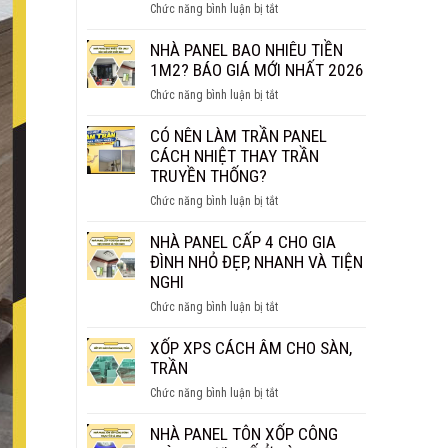
ở
Chức năng bình luận bị tắt
THỰC
TẤM
SỰ
PANEL
NHÀ PANEL BAO NHIÊU TIỀN
CHỐNG
VÁCH
1M2? BÁO GIÁ MỚI NHẤT 2026
CHÁY
NGĂN
HIỆU
ở
Chức năng bình luận bị tắt
GIÁ
QUẢ?
NHÀ
BAO
PANEL
CÓ NÊN LÀM TRẦN PANEL
NHIÊU
BAO
CÁCH NHIỆT THAY TRẦN
1M2?
NHIÊU
TRUYỀN THỐNG?
BÁO
TIỀN
GIÁ
ở
Chức năng bình luận bị tắt
1M2?
CHI
CÓ
BÁO
TIẾT
NÊN
NHÀ PANEL CẤP 4 CHO GIA
GIÁ
LÀM
ĐÌNH NHỎ ĐẸP, NHANH VÀ TIỆN
MỚI
TRẦN
NGHI
NHẤT
PANEL
2026
ở
Chức năng bình luận bị tắt
CÁCH
NHÀ
NHIỆT
PANEL
XỐP XPS CÁCH ÂM CHO SÀN,
THAY
CẤP
TRẦN
TRẦN
4
TRUYỀN
ở
Chức năng bình luận bị tắt
CHO
THỐNG?
XỐP
GIA
XPS
NHÀ PANEL TÔN XỐP CÔNG
ĐÌNH