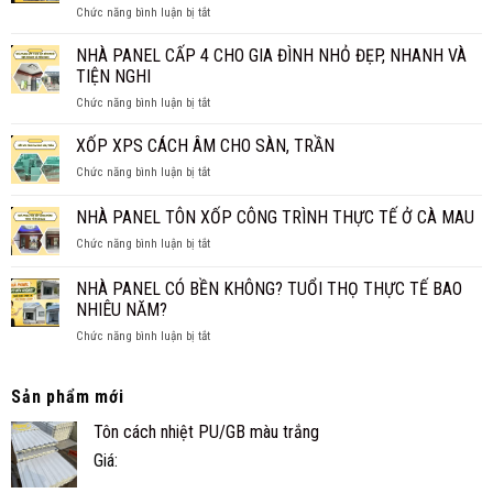
ở
Chức năng bình luận bị tắt
TIỀN
GIÁ
CÓ
1M2?
CHI
NÊN
NHÀ PANEL CẤP 4 CHO GIA ĐÌNH NHỎ ĐẸP, NHANH VÀ
BÁO
TIẾT
LÀM
GIÁ
TIỆN NGHI
TRẦN
MỚI
ở
Chức năng bình luận bị tắt
PANEL
NHẤT
NHÀ
CÁCH
2026
PANEL
XỐP XPS CÁCH ÂM CHO SÀN, TRẦN
NHIỆT
CẤP
THAY
ở
Chức năng bình luận bị tắt
4
TRẦN
XỐP
CHO
TRUYỀN
XPS
NHÀ PANEL TÔN XỐP CÔNG TRÌNH THỰC TẾ Ở CÀ MAU
GIA
THỐNG?
CÁCH
ĐÌNH
ở
Chức năng bình luận bị tắt
ÂM
NHỎ
NHÀ
CHO
ĐẸP,
PANEL
SÀN,
NHÀ PANEL CÓ BỀN KHÔNG? TUỔI THỌ THỰC TẾ BAO
NHANH
TÔN
TRẦN
NHIÊU NĂM?
VÀ
XỐP
TIỆN
ở
Chức năng bình luận bị tắt
CÔNG
NGHI
NHÀ
TRÌNH
PANEL
THỰC
CÓ
TẾ
Sản phẩm mới
BỀN
Ở
Tôn cách nhiệt PU/GB màu trắng
KHÔNG?
CÀ
TUỔI
MAU
Giá:
THỌ
THỰC