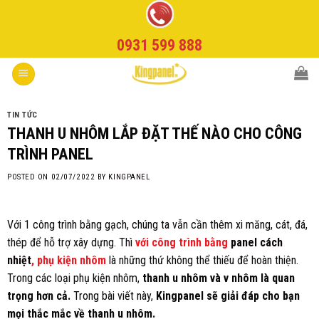
Skip
to
0931 599 888
content
TIN TỨC
THANH U NHÔM LẮP ĐẶT THẾ NÀO CHO CÔNG
TRÌNH PANEL
POSTED ON
02/07/2022
BY
KINGPANEL
Với 1 công trình bằng gạch, chúng ta vẫn cần thêm xi măng, cát, đá,
thép để hỗ trợ xây dựng. Thì
với công trình bằng
panel cách
nhiệt
, phụ kiện nhôm
là những thứ không thể thiếu để hoàn thiện.
Trong các loại phụ kiện nhôm,
thanh u nhôm và v nhôm là quan
trọng hơn cả.
Trong bài viết này,
Kingpanel sẽ giải đáp cho bạn
mọi thắc mắc về thanh u nhôm.