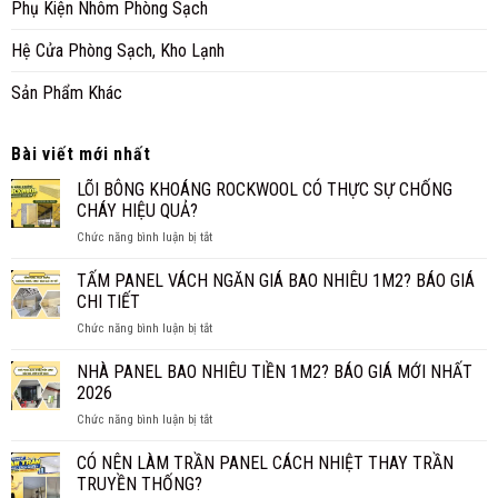
Phụ Kiện Nhôm Phòng Sạch
Hệ Cửa Phòng Sạch, Kho Lạnh
Sản Phẩm Khác
Bài viết mới nhất
LÕI BÔNG KHOÁNG ROCKWOOL CÓ THỰC SỰ CHỐNG
CHÁY HIỆU QUẢ?
ở
Chức năng bình luận bị tắt
LÕI
BÔNG
TẤM PANEL VÁCH NGĂN GIÁ BAO NHIÊU 1M2? BÁO GIÁ
KHOÁNG
CHI TIẾT
ROCKWOOL
ở
Chức năng bình luận bị tắt
CÓ
TẤM
THỰC
PANEL
NHÀ PANEL BAO NHIÊU TIỀN 1M2? BÁO GIÁ MỚI NHẤT
SỰ
VÁCH
CHỐNG
2026
NGĂN
CHÁY
ở
Chức năng bình luận bị tắt
GIÁ
HIỆU
NHÀ
BAO
QUẢ?
PANEL
CÓ NÊN LÀM TRẦN PANEL CÁCH NHIỆT THAY TRẦN
NHIÊU
BAO
1M2?
TRUYỀN THỐNG?
NHIÊU
BÁO