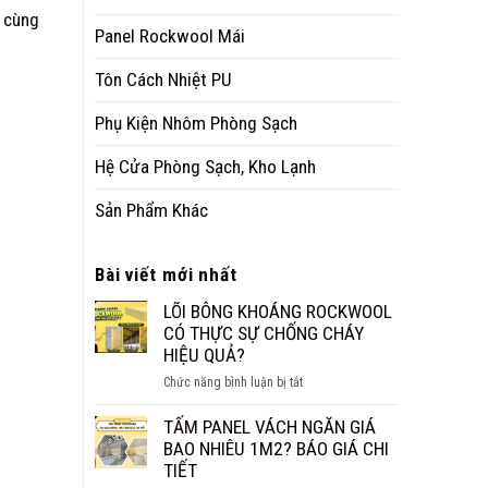
y cùng
Panel Rockwool Mái
Tôn Cách Nhiệt PU
Phụ Kiện Nhôm Phòng Sạch
Hệ Cửa Phòng Sạch, Kho Lạnh
Sản Phẩm Khác
Bài viết mới nhất
LÕI BÔNG KHOÁNG ROCKWOOL
CÓ THỰC SỰ CHỐNG CHÁY
HIỆU QUẢ?
ở
Chức năng bình luận bị tắt
LÕI
BÔNG
TẤM PANEL VÁCH NGĂN GIÁ
KHOÁNG
BAO NHIÊU 1M2? BÁO GIÁ CHI
ROCKWOOL
TIẾT
CÓ