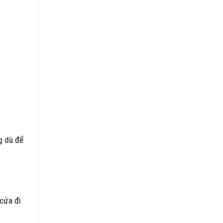
g dù để
 cửa đi