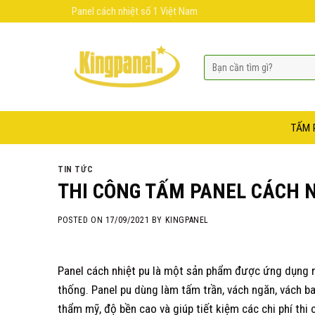
Skip
Panel cách nhiệt số 1 Việt Nam
to
content
TẤM 
TIN TỨC
THI CÔNG TẤM PANEL CÁCH N
POSTED ON
17/09/2021
BY
KINGPANEL
Panel cách nhiệt pu
là một sản phẩm được ứng dụng nhi
thống. Panel pu dùng làm tấm trần, vách ngăn, vách ba
thẩm mỹ, độ bền cao và giúp tiết kiệm các chi phí th