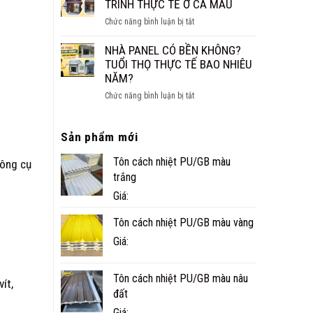
CÁCH
TRÌNH THỰC TẾ Ở CÀ MAU
NHỎ
ÂM
ĐẸP,
ở
Chức năng bình luận bị tắt
CHO
NHANH
NHÀ
SÀN,
VÀ
PANEL
NHÀ PANEL CÓ BỀN KHÔNG?
TRẦN
TIỆN
TÔN
TUỔI THỌ THỰC TẾ BAO NHIÊU
NGHI
XỐP
NĂM?
CÔNG
ở
Chức năng bình luận bị tắt
TRÌNH
NHÀ
THỰC
PANEL
TẾ
Sản phẩm mới
CÓ
Ở
BỀN
CÀ
Tôn cách nhiệt PU/GB màu
KHÔNG?
công cụ
MAU
TUỔI
trắng
THỌ
Giá:
THỰC
TẾ
Tôn cách nhiệt PU/GB màu vàng
BAO
Giá:
NHIÊU
NĂM?
Tôn cách nhiệt PU/GB màu nâu
ít,
đất
Giá: