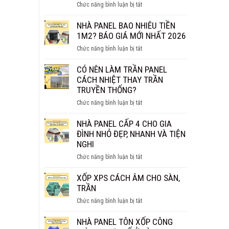
ở
Chức năng bình luận bị tắt
THỰC
TẤM
SỰ
PANEL
NHÀ PANEL BAO NHIÊU TIỀN
CHỐNG
VÁCH
1M2? BÁO GIÁ MỚI NHẤT 2026
CHÁY
NGĂN
HIỆU
ở
Chức năng bình luận bị tắt
GIÁ
QUẢ?
NHÀ
BAO
PANEL
CÓ NÊN LÀM TRẦN PANEL
NHIÊU
BAO
CÁCH NHIỆT THAY TRẦN
1M2?
NHIÊU
TRUYỀN THỐNG?
BÁO
TIỀN
GIÁ
ở
Chức năng bình luận bị tắt
1M2?
CHI
CÓ
BÁO
TIẾT
NÊN
NHÀ PANEL CẤP 4 CHO GIA
GIÁ
LÀM
ĐÌNH NHỎ ĐẸP, NHANH VÀ TIỆN
MỚI
TRẦN
NGHI
NHẤT
PANEL
2026
ở
Chức năng bình luận bị tắt
CÁCH
NHÀ
NHIỆT
PANEL
XỐP XPS CÁCH ÂM CHO SÀN,
THAY
CẤP
TRẦN
TRẦN
4
TRUYỀN
ở
Chức năng bình luận bị tắt
CHO
THỐNG?
XỐP
GIA
XPS
NHÀ PANEL TÔN XỐP CÔNG
ĐÌNH