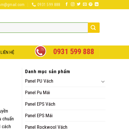
nam@gmail.com
0931 599 888
0931 599 888
LIÊN HỆ
Danh mục sản phẩm
Panel PU Vách
Panel Pu Mái
Panel EPS Vách
uyền
Panel EPS Mái
êu chuẩn
l cách
Panel Rockwool Vách