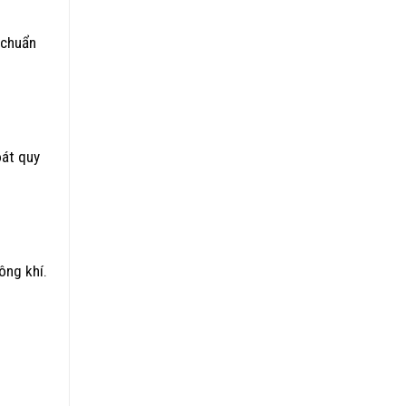
 chuẩn
oát quy
ông khí.