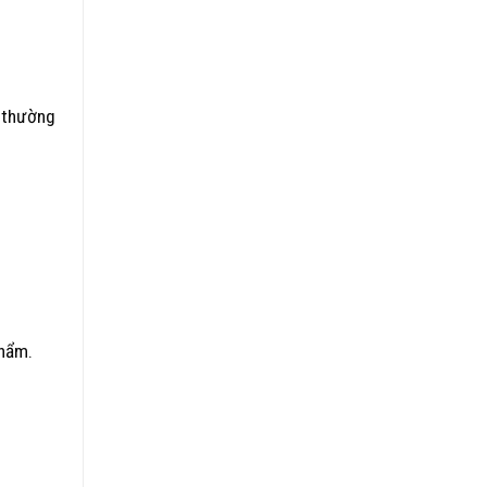
A thường
phẩm.