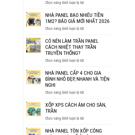
ở
Chức năng bình luận bị tắt
THỰC
TẤM
SỰ
PANEL
NHÀ PANEL BAO NHIÊU TIỀN
CHỐNG
VÁCH
1M2? BÁO GIÁ MỚI NHẤT 2026
CHÁY
NGĂN
HIỆU
ở
Chức năng bình luận bị tắt
GIÁ
QUẢ?
NHÀ
BAO
PANEL
CÓ NÊN LÀM TRẦN PANEL
NHIÊU
BAO
CÁCH NHIỆT THAY TRẦN
1M2?
NHIÊU
TRUYỀN THỐNG?
BÁO
TIỀN
GIÁ
ở
Chức năng bình luận bị tắt
1M2?
CHI
CÓ
BÁO
TIẾT
NÊN
NHÀ PANEL CẤP 4 CHO GIA
GIÁ
LÀM
ĐÌNH NHỎ ĐẸP, NHANH VÀ TIỆN
MỚI
TRẦN
NGHI
NHẤT
PANEL
2026
ở
Chức năng bình luận bị tắt
CÁCH
NHÀ
NHIỆT
PANEL
XỐP XPS CÁCH ÂM CHO SÀN,
THAY
CẤP
TRẦN
TRẦN
4
TRUYỀN
ở
Chức năng bình luận bị tắt
CHO
THỐNG?
XỐP
GIA
XPS
NHÀ PANEL TÔN XỐP CÔNG
ĐÌNH