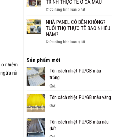
CÁCH
TRÌNH THỰC TẾ Ở CÀ MAU
NHỎ
ÂM
ĐẸP,
ở
Chức năng bình luận bị tắt
CHO
NHANH
NHÀ
SÀN,
VÀ
PANEL
NHÀ PANEL CÓ BỀN KHÔNG?
TRẦN
TIỆN
TÔN
TUỔI THỌ THỰC TẾ BAO NHIÊU
NGHI
XỐP
NĂM?
CÔNG
ở
Chức năng bình luận bị tắt
TRÌNH
NHÀ
THỰC
PANEL
TẾ
Sản phẩm mới
CÓ
Ở
y ô nhiễm
BỀN
CÀ
Tôn cách nhiệt PU/GB màu
KHÔNG?
 ngừa rủi
MAU
TUỔI
trắng
THỌ
Giá:
THỰC
TẾ
Tôn cách nhiệt PU/GB màu vàng
BAO
Giá:
NHIÊU
NĂM?
Tôn cách nhiệt PU/GB màu nâu
đất
Giá: