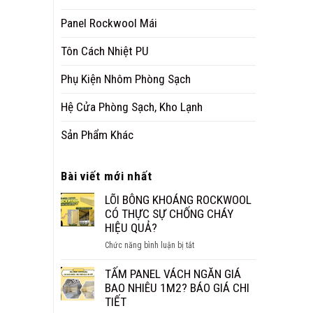
Panel Rockwool Mái
Tôn Cách Nhiệt PU
Phụ Kiện Nhôm Phòng Sạch
Hệ Cửa Phòng Sạch, Kho Lạnh
Sản Phẩm Khác
Bài viết mới nhất
LÕI BÔNG KHOÁNG ROCKWOOL
CÓ THỰC SỰ CHỐNG CHÁY
HIỆU QUẢ?
ở
Chức năng bình luận bị tắt
LÕI
BÔNG
TẤM PANEL VÁCH NGĂN GIÁ
KHOÁNG
BAO NHIÊU 1M2? BÁO GIÁ CHI
ROCKWOOL
TIẾT
CÓ