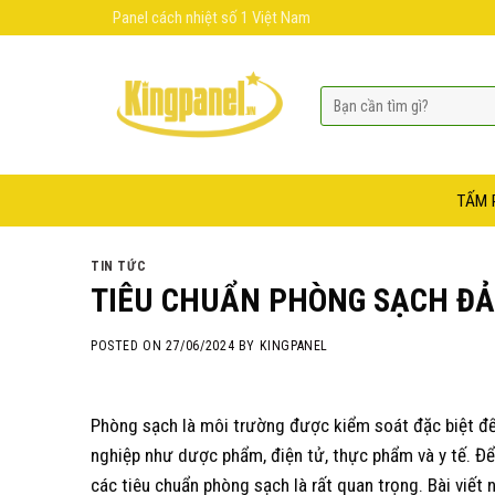
Skip
Panel cách nhiệt số 1 Việt Nam
to
content
TẤM 
TIN TỨC
TIÊU CHUẨN PHÒNG SẠCH Đ
POSTED ON
27/06/2024
BY
KINGPANEL
Phòng sạch là môi trường được kiểm soát đặc biệt để
nghiệp như dược phẩm, điện tử, thực phẩm và y tế. Đ
các tiêu chuẩn phòng sạch là rất quan trọng. Bài viết