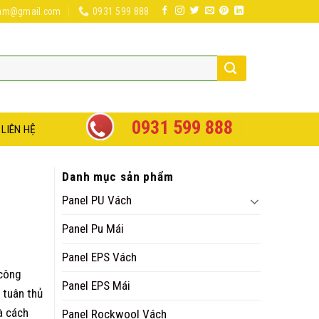
nam@gmail.com
0931 599 888
0931 599 888
LIÊN HỆ
Danh mục sản phẩm
Panel PU Vách
Panel Pu Mái
Panel EPS Vách
 công
Panel EPS Mái
 tuân thủ
à cách
Panel Rockwool Vách