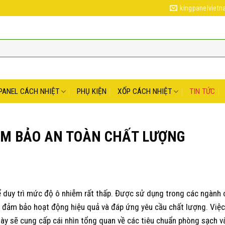
kingpanelviet
PANEL CÁCH NHIỆT
PHỤ KIỆN
XỐP CÁCH NHIỆT
TIN TỨC
ẢM BẢO AN TOÀN CHẤT LƯỢNG
 duy trì mức độ ô nhiễm rất thấp. Được sử dụng trong các ngành
ể đảm bảo hoạt động hiệu quả và đáp ứng yêu cầu chất lượng. Việc
 này sẽ cung cấp cái nhìn tổng quan về các tiêu chuẩn phòng sạch v