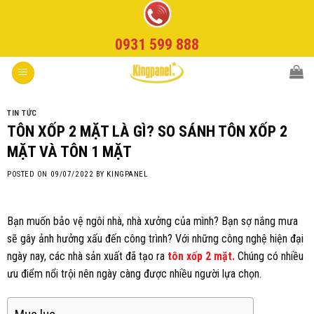
Skip
to
0931 599 888
content
TIN TỨC
TÔN XỐP 2 MẶT LÀ GÌ? SO SÁNH TÔN XỐP 2
MẶT VÀ TÔN 1 MẶT
POSTED ON
09/07/2022
BY
KINGPANEL
Bạn muốn bảo vệ ngôi nhà, nhà xưởng của mình? Bạn sợ nắng mưa
sẽ gây ảnh hưởng xấu đến công trình? Với những công nghệ hiện đại
ngày nay, các nhà sản xuất đã tạo ra
tôn xốp 2 mặt.
Chúng có nhiều
ưu điểm nổi trội nên ngày càng được nhiều người lựa chọn.