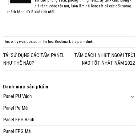
âm cho phòng sạch, phòng thí nghiệm... uy tín - chất lượng -
giá rẻ thi công tận nơi, luôn làm hài lòng tất cả các đối tượng
khách hàng dù là khó tính nhất..
This entry was posted in
Tin tức
. Bookmark the
permalink
.
TÁI SỬ DỤNG CÁC TẤM PANEL
TẤM CÁCH NHIỆT NGOÀI TRỜI
NHƯ THẾ NÀO?
NÀO TỐT NHẤT NĂM 2022
Danh mục sản phẩm
Panel PU Vách
Panel Pu Mái
Panel EPS Vách
Panel EPS Mái