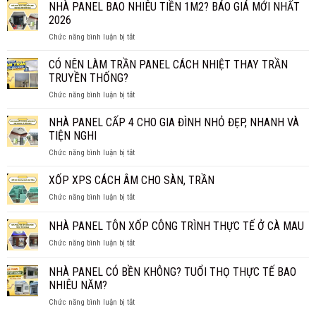
PANEL
NHÀ PANEL BAO NHIÊU TIỀN 1M2? BÁO GIÁ MỚI NHẤT
SỰ
VÁCH
CHỐNG
2026
NGĂN
CHÁY
ở
Chức năng bình luận bị tắt
GIÁ
HIỆU
NHÀ
BAO
QUẢ?
PANEL
CÓ NÊN LÀM TRẦN PANEL CÁCH NHIỆT THAY TRẦN
NHIÊU
BAO
1M2?
TRUYỀN THỐNG?
NHIÊU
BÁO
ở
Chức năng bình luận bị tắt
TIỀN
GIÁ
CÓ
1M2?
CHI
NÊN
NHÀ PANEL CẤP 4 CHO GIA ĐÌNH NHỎ ĐẸP, NHANH VÀ
BÁO
TIẾT
LÀM
GIÁ
TIỆN NGHI
TRẦN
MỚI
ở
Chức năng bình luận bị tắt
PANEL
NHẤT
NHÀ
CÁCH
2026
PANEL
XỐP XPS CÁCH ÂM CHO SÀN, TRẦN
NHIỆT
CẤP
THAY
ở
Chức năng bình luận bị tắt
4
TRẦN
XỐP
CHO
TRUYỀN
XPS
NHÀ PANEL TÔN XỐP CÔNG TRÌNH THỰC TẾ Ở CÀ MAU
GIA
THỐNG?
CÁCH
ĐÌNH
ở
Chức năng bình luận bị tắt
ÂM
NHỎ
NHÀ
CHO
ĐẸP,
PANEL
SÀN,
NHÀ PANEL CÓ BỀN KHÔNG? TUỔI THỌ THỰC TẾ BAO
NHANH
TÔN
TRẦN
NHIÊU NĂM?
VÀ
XỐP
TIỆN
ở
Chức năng bình luận bị tắt
CÔNG
NGHI
NHÀ
TRÌNH