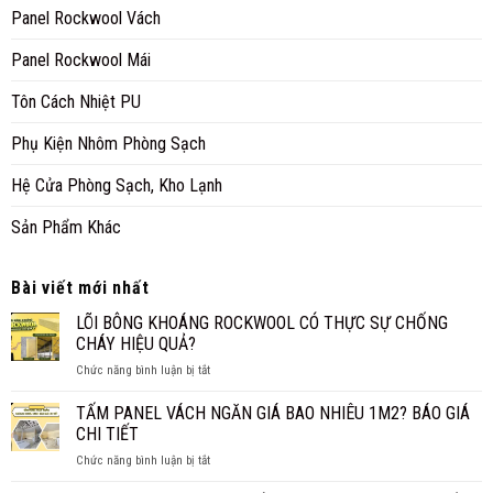
Panel Rockwool Vách
Panel Rockwool Mái
Tôn Cách Nhiệt PU
Phụ Kiện Nhôm Phòng Sạch
Hệ Cửa Phòng Sạch, Kho Lạnh
Sản Phẩm Khác
Bài viết mới nhất
LÕI BÔNG KHOÁNG ROCKWOOL CÓ THỰC SỰ CHỐNG
CHÁY HIỆU QUẢ?
ở
Chức năng bình luận bị tắt
LÕI
BÔNG
TẤM PANEL VÁCH NGĂN GIÁ BAO NHIÊU 1M2? BÁO GIÁ
KHOÁNG
CHI TIẾT
ROCKWOOL
ở
Chức năng bình luận bị tắt
CÓ
TẤM
THỰC