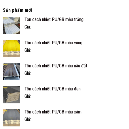
PANEL
THỰC
CÓ
TẾ
Sản phẩm mới
BỀN
Ở
Tôn cách nhiệt PU/GB màu trắng
KHÔNG?
CÀ
TUỔI
MAU
Giá:
THỌ
THỰC
TẾ
Tôn cách nhiệt PU/GB màu vàng
BAO
NHIÊU
Giá:
NĂM?
Tôn cách nhiệt PU/GB màu nâu đất
Giá:
Tôn cách nhiệt PU/GB màu đen
Giá:
Tôn cách nhiệt PU/GB màu xám
Giá: