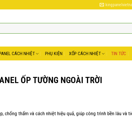
kingpanelviet
PANEL CÁCH NHIỆT
PHỤ KIỆN
XỐP CÁCH NHIỆT
TIN TỨC
ANEL ỐP TƯỜNG NGOÀI TRỜI
p, chống thấm và cách nhiệt hiệu quả, giúp công trình bền lâu và t