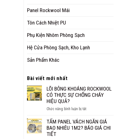
Panel Rockwool Mái
Tôn Cách Nhiệt PU
Phụ Kiện Nhôm Phòng Sạch
Hệ Cửa Phòng Sạch, Kho Lạnh
Sản Phẩm Khác
Bài viết mới nhất
LÕI BÔNG KHOÁNG ROCKWOOL
CÓ THỰC SỰ CHỐNG CHÁY
HIỆU QUẢ?
ở
Chức năng bình luận bị tắt
LÕI
BÔNG
TẤM PANEL VÁCH NGĂN GIÁ
KHOÁNG
BAO NHIÊU 1M2? BÁO GIÁ CHI
ROCKWOOL
TIẾT
CÓ