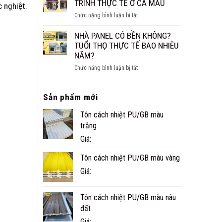
CÁCH
TRÌNH THỰC TẾ Ở CÀ MAU
c nghiệt.
NHỎ
ÂM
ĐẸP,
ở
Chức năng bình luận bị tắt
CHO
NHANH
NHÀ
SÀN,
VÀ
PANEL
NHÀ PANEL CÓ BỀN KHÔNG?
TRẦN
TIỆN
TÔN
TUỔI THỌ THỰC TẾ BAO NHIÊU
NGHI
XỐP
NĂM?
CÔNG
ở
Chức năng bình luận bị tắt
TRÌNH
NHÀ
THỰC
PANEL
TẾ
Sản phẩm mới
CÓ
Ở
BỀN
CÀ
Tôn cách nhiệt PU/GB màu
KHÔNG?
MAU
TUỔI
trắng
THỌ
Giá:
THỰC
TẾ
Tôn cách nhiệt PU/GB màu vàng
BAO
Giá:
NHIÊU
NĂM?
Tôn cách nhiệt PU/GB màu nâu
đất
Giá: