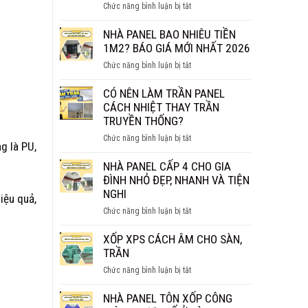
ở
Chức năng bình luận bị tắt
THỰC
TẤM
SỰ
PANEL
NHÀ PANEL BAO NHIÊU TIỀN
CHỐNG
VÁCH
1M2? BÁO GIÁ MỚI NHẤT 2026
CHÁY
NGĂN
HIỆU
ở
Chức năng bình luận bị tắt
GIÁ
QUẢ?
NHÀ
BAO
PANEL
CÓ NÊN LÀM TRẦN PANEL
NHIÊU
BAO
CÁCH NHIỆT THAY TRẦN
1M2?
NHIÊU
TRUYỀN THỐNG?
BÁO
TIỀN
GIÁ
ở
Chức năng bình luận bị tắt
1M2?
ng là PU,
CHI
CÓ
BÁO
TIẾT
NÊN
NHÀ PANEL CẤP 4 CHO GIA
GIÁ
LÀM
ĐÌNH NHỎ ĐẸP, NHANH VÀ TIỆN
MỚI
TRẦN
NGHI
NHẤT
iệu quả,
PANEL
2026
ở
Chức năng bình luận bị tắt
CÁCH
NHÀ
NHIỆT
PANEL
XỐP XPS CÁCH ÂM CHO SÀN,
THAY
CẤP
TRẦN
TRẦN
4
TRUYỀN
ở
Chức năng bình luận bị tắt
CHO
THỐNG?
XỐP
GIA
XPS
NHÀ PANEL TÔN XỐP CÔNG
ĐÌNH