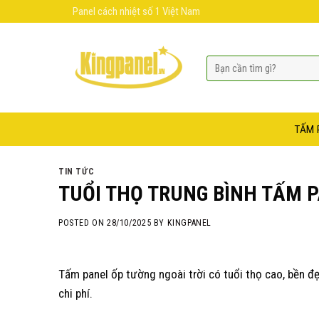
Skip
Panel cách nhiệt số 1 Việt Nam
to
content
TẤM 
TIN TỨC
TUỔI THỌ TRUNG BÌNH TẤM P
POSTED ON
28/10/2025
BY
KINGPANEL
Tấm panel ốp tường ngoài trời có tuổi thọ cao, bền đẹ
chi phí.