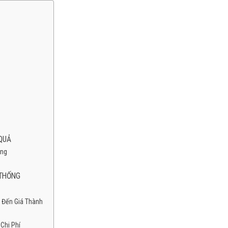
 QUẢ
àng
 THỐNG
 Đến Giá Thành
Chi Phí