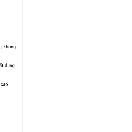
c, không
uất đúng
 cao.