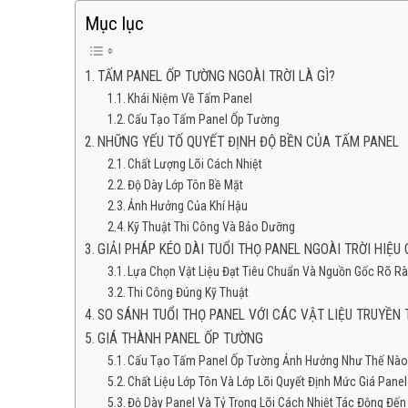
Mục lục
TẤM PANEL ỐP TƯỜNG NGOÀI TRỜI LÀ GÌ?
Khái Niệm Về Tấm Panel
Cấu Tạo Tấm Panel Ốp Tường
NHỮNG YẾU TỐ QUYẾT ĐỊNH ĐỘ BỀN CỦA TẤM PANEL
Chất Lượng Lõi Cách Nhiệt
Độ Dày Lớp Tôn Bề Mặt
Ảnh Hưởng Của Khí Hậu
Kỹ Thuật Thi Công Và Bảo Dưỡng
GIẢI PHÁP KÉO DÀI TUỔI THỌ PANEL NGOÀI TRỜI HIỆU
Lựa Chọn Vật Liệu Đạt Tiêu Chuẩn Và Nguồn Gốc Rõ R
Thi Công Đúng Kỹ Thuật
SO SÁNH TUỔI THỌ PANEL VỚI CÁC VẬT LIỆU TRUYỀN
GIÁ THÀNH PANEL ỐP TƯỜNG
Cấu Tạo Tấm Panel Ốp Tường Ảnh Hưởng Như Thế Nào
Chất Liệu Lớp Tôn Và Lớp Lõi Quyết Định Mức Giá Panel
Độ Dày Panel Và Tỷ Trọng Lõi Cách Nhiệt Tác Động Đến 