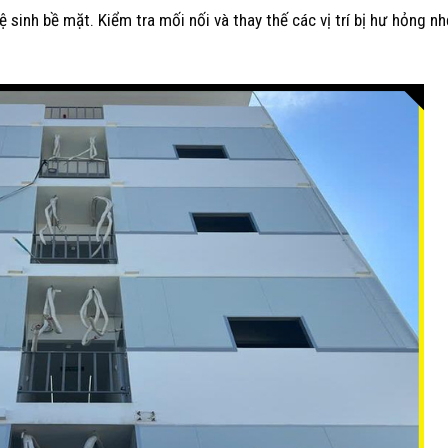
 sinh bề mặt. Kiểm tra mối nối và thay thế các vị trí bị hư hỏng n