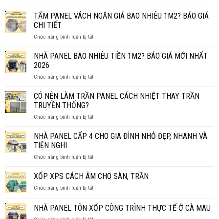
LÕI
BÔNG
TẤM PANEL VÁCH NGĂN GIÁ BAO NHIÊU 1M2? BÁO GIÁ
KHOÁNG
CHI TIẾT
ROCKWOOL
ở
Chức năng bình luận bị tắt
CÓ
TẤM
THỰC
PANEL
NHÀ PANEL BAO NHIÊU TIỀN 1M2? BÁO GIÁ MỚI NHẤT
SỰ
VÁCH
CHỐNG
2026
NGĂN
CHÁY
ở
Chức năng bình luận bị tắt
GIÁ
HIỆU
NHÀ
BAO
QUẢ?
PANEL
CÓ NÊN LÀM TRẦN PANEL CÁCH NHIỆT THAY TRẦN
NHIÊU
BAO
1M2?
TRUYỀN THỐNG?
NHIÊU
BÁO
ở
Chức năng bình luận bị tắt
TIỀN
GIÁ
CÓ
1M2?
CHI
NÊN
NHÀ PANEL CẤP 4 CHO GIA ĐÌNH NHỎ ĐẸP, NHANH VÀ
BÁO
TIẾT
LÀM
GIÁ
TIỆN NGHI
TRẦN
MỚI
ở
Chức năng bình luận bị tắt
PANEL
NHẤT
NHÀ
CÁCH
2026
PANEL
XỐP XPS CÁCH ÂM CHO SÀN, TRẦN
NHIỆT
CẤP
THAY
ở
Chức năng bình luận bị tắt
4
TRẦN
XỐP
CHO
TRUYỀN
XPS
NHÀ PANEL TÔN XỐP CÔNG TRÌNH THỰC TẾ Ở CÀ MAU
GIA
THỐNG?
CÁCH
ĐÌNH