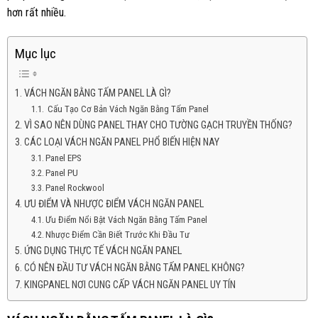
hơn rất nhiều.
Mục lục
VÁCH NGĂN BẰNG TẤM PANEL LÀ GÌ?
Cấu Tạo Cơ Bản Vách Ngăn Bằng Tấm Panel
VÌ SAO NÊN DÙNG PANEL THAY CHO TƯỜNG GẠCH TRUYỀN THỐNG?
CÁC LOẠI VÁCH NGĂN PANEL PHỔ BIẾN HIỆN NAY
Panel EPS
Panel PU
Panel Rockwool
ƯU ĐIỂM VÀ NHƯỢC ĐIỂM VÁCH NGĂN PANEL
Ưu Điểm Nổi Bật Vách Ngăn Bằng Tấm Panel
Nhược Điểm Cần Biết Trước Khi Đầu Tư
ỨNG DỤNG THỰC TẾ VÁCH NGĂN PANEL
CÓ NÊN ĐẦU TƯ VÁCH NGĂN BẰNG TẤM PANEL KHÔNG?
KINGPANEL NƠI CUNG CẤP VÁCH NGĂN PANEL UY TÍN