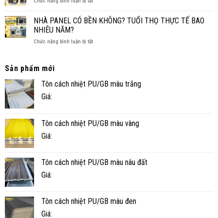
ở
Chức năng bình luận bị tắt
ÂM
NHỎ
NHÀ
CHO
ĐẸP,
PANEL
SÀN,
NHÀ PANEL CÓ BỀN KHÔNG? TUỔI THỌ THỰC TẾ BAO
NHANH
TÔN
TRẦN
NHIÊU NĂM?
VÀ
XỐP
TIỆN
ở
Chức năng bình luận bị tắt
CÔNG
NGHI
NHÀ
TRÌNH
PANEL
THỰC
CÓ
TẾ
Sản phẩm mới
BỀN
Ở
Tôn cách nhiệt PU/GB màu trắng
KHÔNG?
CÀ
TUỔI
MAU
Giá:
THỌ
THỰC
TẾ
Tôn cách nhiệt PU/GB màu vàng
BAO
NHIÊU
Giá:
NĂM?
Tôn cách nhiệt PU/GB màu nâu đất
Giá:
Tôn cách nhiệt PU/GB màu đen
Giá: