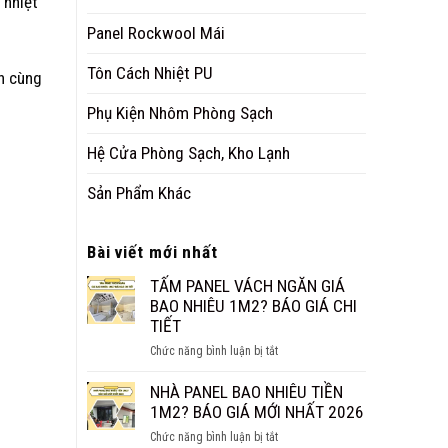
 nhiệt
Panel Rockwool Mái
Tôn Cách Nhiệt PU
ạn cùng
Phụ Kiện Nhôm Phòng Sạch
Hệ Cửa Phòng Sạch, Kho Lạnh
Sản Phẩm Khác
Bài viết mới nhất
TẤM PANEL VÁCH NGĂN GIÁ
BAO NHIÊU 1M2? BÁO GIÁ CHI
TIẾT
ở
Chức năng bình luận bị tắt
TẤM
PANEL
NHÀ PANEL BAO NHIÊU TIỀN
VÁCH
1M2? BÁO GIÁ MỚI NHẤT 2026
NGĂN
ở
Chức năng bình luận bị tắt
GIÁ