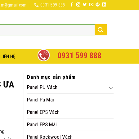
nam@gmail.com
0931 599 888
0931 599 888
LIÊN HỆ
Danh mục sản phẩm
C ƯA
Panel PU Vách
Panel Pu Mái
Panel EPS Vách
Panel EPS Mái
ng.
Panel Rockwool Vách