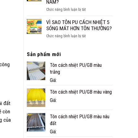
NĂM?
CÔNG
ở
Chức năng bình luận bị tắt
TRÌNH
NHÀ
THỰC
PANEL
VÌ SAO TÔN PU CÁCH NHIỆT 5
TẾ
CÓ
SÓNG MÁT HƠN TÔN THƯỜNG?
Ở
BỀN
CÀ
ở
Chức năng bình luận bị tắt
KHÔNG?
MAU
VÌ
TUỔI
SAO
THỌ
Sản phẩm mới
TÔN
THỰC
PU
TẾ
 công
Tôn cách nhiệt PU/GB màu
CÁCH
BAO
NHIỆT
trắng
NHIÊU
5
Giá:
NĂM?
SÓNG
MÁT
Tôn cách nhiệt PU/GB màu vàng
HƠN
Giá:
TÔN
i đất
THƯỜNG?
ẽ còn
Tôn cách nhiệt PU/GB màu nâu
g của
đất
Giá: