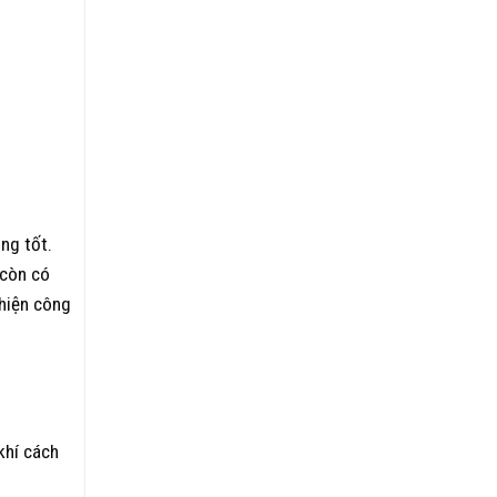
ng tốt.
 còn có
thiện công
khí cách