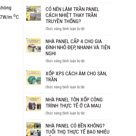
NHÀ
BAO
 không
PANEL
CÓ NÊN LÀM TRẦN PANEL
NHIÊU
BAO
CÁCH NHIỆT THAY TRẦN
o
157W/m.
C
1M2?
NHIÊU
TRUYỀN THỐNG?
BÁO
TIỀN
GIÁ
ở
Chức năng bình luận bị tắt
1M2?
CHI
CÓ
BÁO
TIẾT
NÊN
NHÀ PANEL CẤP 4 CHO GIA
GIÁ
LÀM
ĐÌNH NHỎ ĐẸP, NHANH VÀ TIỆN
MỚI
TRẦN
NGHI
NHẤT
PANEL
2026
ở
Chức năng bình luận bị tắt
CÁCH
NHÀ
NHIỆT
PANEL
XỐP XPS CÁCH ÂM CHO SÀN,
THAY
CẤP
TRẦN
TRẦN
4
TRUYỀN
ở
Chức năng bình luận bị tắt
CHO
THỐNG?
XỐP
GIA
XPS
NHÀ PANEL TÔN XỐP CÔNG
ĐÌNH
CÁCH
TRÌNH THỰC TẾ Ở CÀ MAU
NHỎ
ÂM
ĐẸP,
ở
Chức năng bình luận bị tắt
CHO
NHANH
NHÀ
SÀN,
VÀ
PANEL
NHÀ PANEL CÓ BỀN KHÔNG?
TRẦN
TIỆN
TÔN
TUỔI THỌ THỰC TẾ BAO NHIÊU
NGHI
XỐP