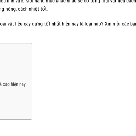
ều lĩnh vực. Mỗi hạng mục khác nhau sẽ có từng loại vật liệu cách
g nóng, cách nhiệt tốt.
loại vật liệu xây dựng tốt nhất hiện nay là loại nào? Xin mời các b
ả cao hiện nay