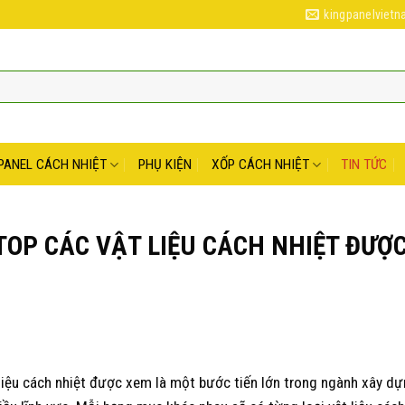
kingpanelviet
PANEL CÁCH NHIỆT
PHỤ KIỆN
XỐP CÁCH NHIỆT
TIN TỨC
 TOP CÁC VẬT LIỆU CÁCH NHIỆT ĐƯỢ
liệu cách nhiệt được xem là một bước tiến lớn trong ngành xây dự