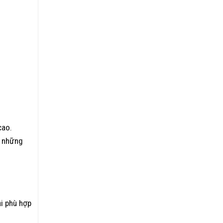
cao.
c những
ại phù hợp