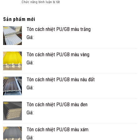
ở
Chức năng bình luận bị tắt
CÔNG
NGHI
NHÀ
TRÌNH
PANEL
THỰC
CÓ
TẾ
Sản phẩm mới
BỀN
Ở
Tôn cách nhiệt PU/GB màu trắng
KHÔNG?
CÀ
TUỔI
MAU
Giá:
THỌ
THỰC
TẾ
Tôn cách nhiệt PU/GB màu vàng
BAO
NHIÊU
Giá:
NĂM?
Tôn cách nhiệt PU/GB màu nâu đất
Giá:
Tôn cách nhiệt PU/GB màu đen
Giá:
Tôn cách nhiệt PU/GB màu xám
Giá: