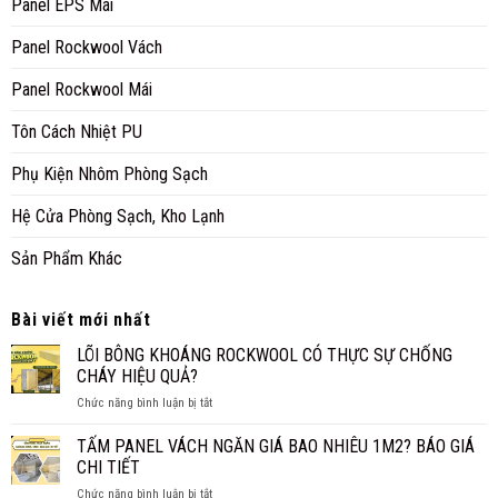
Panel EPS Mái
Panel Rockwool Vách
Panel Rockwool Mái
Tôn Cách Nhiệt PU
Phụ Kiện Nhôm Phòng Sạch
Hệ Cửa Phòng Sạch, Kho Lạnh
Sản Phẩm Khác
Bài viết mới nhất
LÕI BÔNG KHOÁNG ROCKWOOL CÓ THỰC SỰ CHỐNG
CHÁY HIỆU QUẢ?
ở
Chức năng bình luận bị tắt
LÕI
BÔNG
TẤM PANEL VÁCH NGĂN GIÁ BAO NHIÊU 1M2? BÁO GIÁ
KHOÁNG
CHI TIẾT
ROCKWOOL
ở
Chức năng bình luận bị tắt
CÓ