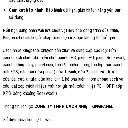
bảo chất lượng cao.
Cam kết bảo hành:
Bảo hành dài hạn, giúp khách hàng yên tâm
sử dụng.
Nếu bạn đang phân vân lựa chọn vật liệu cho công trình của mình,
Kingpanel chính là giải pháp toàn diện mà bạn không thể bỏ qua.
Cách nhiệt Kingpanel chuyên sản xuất và cung cấp các loại tấm
panel cách nhiệt phổ biến như: panel EPS, panel PU, panel Rockwool,
panel chống cháy, panel inox, tôn PU chống nóng, tôn lợp mái, panel
mái EPS, các loại cửa panel ( cửa 1 cánh, cửa 2 cánh, cửa trượt,
cửa lùa, cửa xingfa, cửa kho lanh ), hệ phụ kiện nhôm phòng sạch và
các loại xốp cách nhiệt ( mút hột gà, mút cách nhiệt PE – OPP, xốp
XPS, bông khoáng Rockwool ).
Thông tin liên lạc
CÔNG TY TNHH CÁCH NHIỆT KINGPANEL
Số điện thoại liên hệ tư vấn: