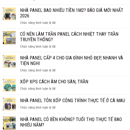
TẤM
THỰC
PANEL
NHÀ PANEL BAO NHIÊU TIỀN 1M2? BÁO GIÁ MỚI NHẤT
SỰ
VÁCH
CHỐNG
2026
NGĂN
CHÁY
ở
Chức năng bình luận bị tắt
GIÁ
HIỆU
NHÀ
BAO
QUẢ?
PANEL
CÓ NÊN LÀM TRẦN PANEL CÁCH NHIỆT THAY TRẦN
NHIÊU
BAO
1M2?
TRUYỀN THỐNG?
NHIÊU
BÁO
ở
Chức năng bình luận bị tắt
TIỀN
GIÁ
CÓ
1M2?
CHI
NÊN
NHÀ PANEL CẤP 4 CHO GIA ĐÌNH NHỎ ĐẸP, NHANH VÀ
BÁO
TIẾT
LÀM
GIÁ
TIỆN NGHI
TRẦN
MỚI
ở
Chức năng bình luận bị tắt
PANEL
NHẤT
NHÀ
CÁCH
2026
PANEL
XỐP XPS CÁCH ÂM CHO SÀN, TRẦN
NHIỆT
CẤP
THAY
ở
Chức năng bình luận bị tắt
4
TRẦN
XỐP
CHO
TRUYỀN
XPS
NHÀ PANEL TÔN XỐP CÔNG TRÌNH THỰC TẾ Ở CÀ MAU
GIA
THỐNG?
CÁCH
ĐÌNH
ở
Chức năng bình luận bị tắt
ÂM
NHỎ
NHÀ
CHO
ĐẸP,
PANEL
SÀN,
NHÀ PANEL CÓ BỀN KHÔNG? TUỔI THỌ THỰC TẾ BAO
NHANH
TÔN
TRẦN
NHIÊU NĂM?
VÀ
XỐP
TIỆN