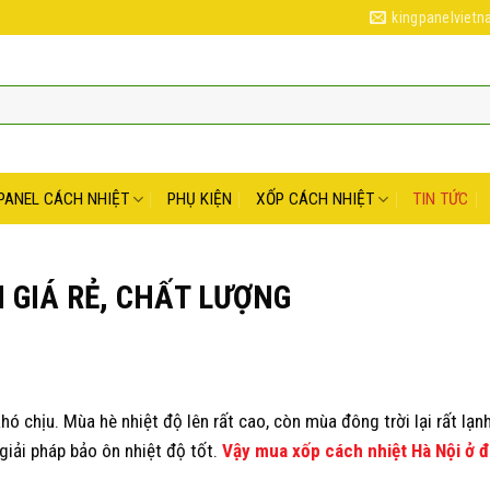
kingpanelviet
PANEL CÁCH NHIỆT
PHỤ KIỆN
XỐP CÁCH NHIỆT
TIN TỨC
 GIÁ RẺ, CHẤT LƯỢNG
ó chịu. Mùa hè nhiệt độ lên rất cao, còn mùa đông trời lại rất lạnh
giải pháp bảo ôn nhiệt độ tốt.
Vậy mua xốp cách nhiệt Hà Nội ở đ