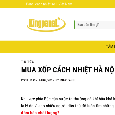
Skip
Panel cách nhiệt số 1 Việt Nam
to
content
TẤM 
TIN TỨC
MUA XỐP CÁCH NHIỆT HÀ NỘI
POSTED ON
14/07/2022
BY
KINGPANEL
Khu vực phía Bắc của nước ta thường có khí hậu khá kh
là lý do vì sao nhiều người dân thủ đô luôn tìm những 
đảm bảo chất lượng?