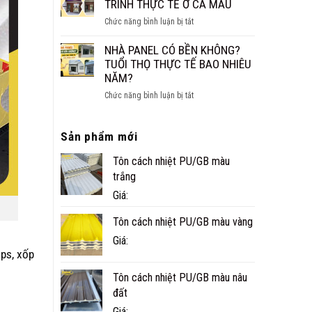
CÁCH
TRÌNH THỰC TẾ Ở CÀ MAU
NHỎ
ÂM
ĐẸP,
ở
Chức năng bình luận bị tắt
CHO
NHANH
NHÀ
SÀN,
VÀ
PANEL
NHÀ PANEL CÓ BỀN KHÔNG?
TRẦN
TIỆN
TÔN
TUỔI THỌ THỰC TẾ BAO NHIÊU
NGHI
XỐP
NĂM?
CÔNG
ở
Chức năng bình luận bị tắt
TRÌNH
NHÀ
THỰC
PANEL
TẾ
Sản phẩm mới
CÓ
Ở
BỀN
CÀ
Tôn cách nhiệt PU/GB màu
KHÔNG?
MAU
TUỔI
trắng
THỌ
Giá:
THỰC
TẾ
Tôn cách nhiệt PU/GB màu vàng
BAO
Giá:
NHIÊU
xps, xốp
NĂM?
Tôn cách nhiệt PU/GB màu nâu
đất
Giá: