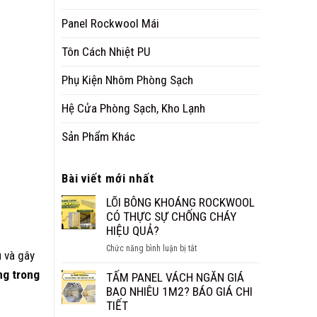
Panel Rockwool Mái
Tôn Cách Nhiệt PU
Phụ Kiện Nhôm Phòng Sạch
Hệ Cửa Phòng Sạch, Kho Lạnh
Sản Phẩm Khác
Bài viết mới nhất
LÕI BÔNG KHOÁNG ROCKWOOL
CÓ THỰC SỰ CHỐNG CHÁY
HIỆU QUẢ?
ở
Chức năng bình luận bị tắt
u và gây
LÕI
ng trong
BÔNG
TẤM PANEL VÁCH NGĂN GIÁ
KHOÁNG
BAO NHIÊU 1M2? BÁO GIÁ CHI
ROCKWOOL
TIẾT
CÓ