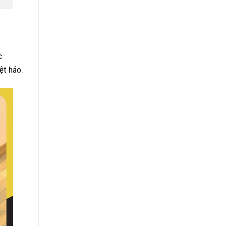
c
ệt hảo.