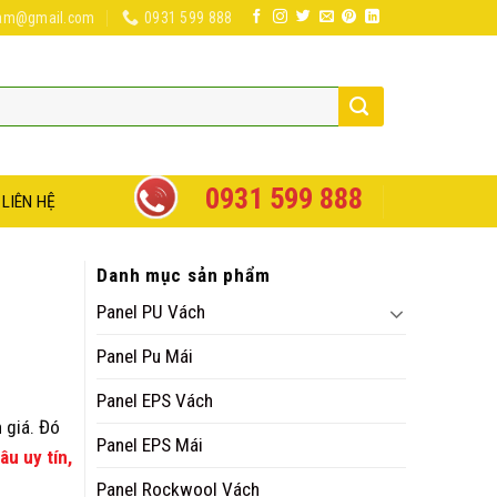
nam@gmail.com
0931 599 888
0931 599 888
LIÊN HỆ
Danh mục sản phẩm
Panel PU Vách
Panel Pu Mái
Panel EPS Vách
 giá. Đó
Panel EPS Mái
âu uy tín,
Panel Rockwool Vách