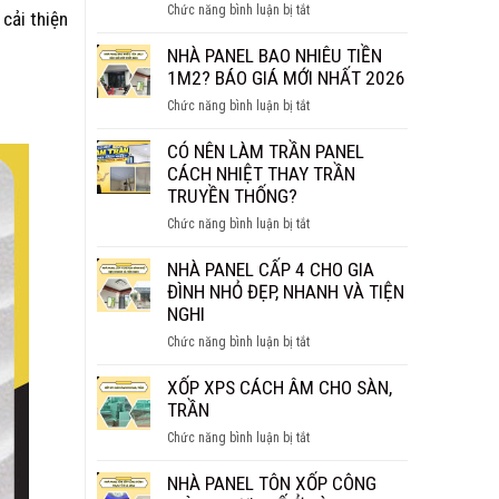
ở
Chức năng bình luận bị tắt
cải thiện
THỰC
TẤM
SỰ
PANEL
NHÀ PANEL BAO NHIÊU TIỀN
CHỐNG
VÁCH
1M2? BÁO GIÁ MỚI NHẤT 2026
CHÁY
NGĂN
HIỆU
ở
Chức năng bình luận bị tắt
GIÁ
QUẢ?
NHÀ
BAO
PANEL
CÓ NÊN LÀM TRẦN PANEL
NHIÊU
BAO
CÁCH NHIỆT THAY TRẦN
1M2?
NHIÊU
TRUYỀN THỐNG?
BÁO
TIỀN
GIÁ
ở
Chức năng bình luận bị tắt
1M2?
CHI
CÓ
BÁO
TIẾT
NÊN
NHÀ PANEL CẤP 4 CHO GIA
GIÁ
LÀM
ĐÌNH NHỎ ĐẸP, NHANH VÀ TIỆN
MỚI
TRẦN
NGHI
NHẤT
PANEL
2026
ở
Chức năng bình luận bị tắt
CÁCH
NHÀ
NHIỆT
PANEL
XỐP XPS CÁCH ÂM CHO SÀN,
THAY
CẤP
TRẦN
TRẦN
4
TRUYỀN
ở
Chức năng bình luận bị tắt
CHO
THỐNG?
XỐP
GIA
XPS
NHÀ PANEL TÔN XỐP CÔNG
ĐÌNH