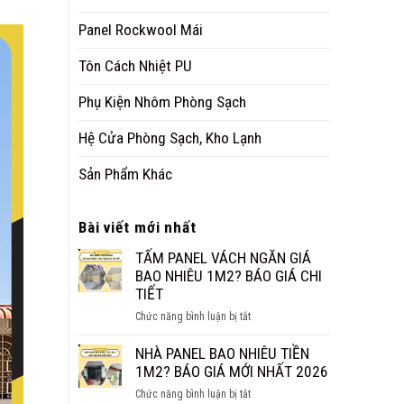
Panel Rockwool Mái
Tôn Cách Nhiệt PU
Phụ Kiện Nhôm Phòng Sạch
Hệ Cửa Phòng Sạch, Kho Lạnh
Sản Phẩm Khác
Bài viết mới nhất
TẤM PANEL VÁCH NGĂN GIÁ
BAO NHIÊU 1M2? BÁO GIÁ CHI
TIẾT
ở
Chức năng bình luận bị tắt
TẤM
PANEL
NHÀ PANEL BAO NHIÊU TIỀN
VÁCH
1M2? BÁO GIÁ MỚI NHẤT 2026
NGĂN
ở
Chức năng bình luận bị tắt
GIÁ