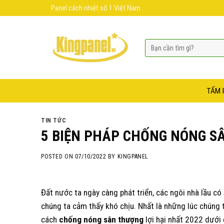
Skip
Panel cách nhiệt số 1 Việt Nam
to
content
TẤM 
TIN TỨC
5 BIỆN PHÁP CHỐNG NÓNG SÂ
POSTED ON
07/10/2022
BY
KINGPANEL
Đất nước ta ngày càng phát triển, các ngôi nhà lầu c
chúng ta cảm thấy khó chịu. Nhất là những lúc chúng
cách
chống nóng sân thượng
lợi hại nhất 2022 dưới 