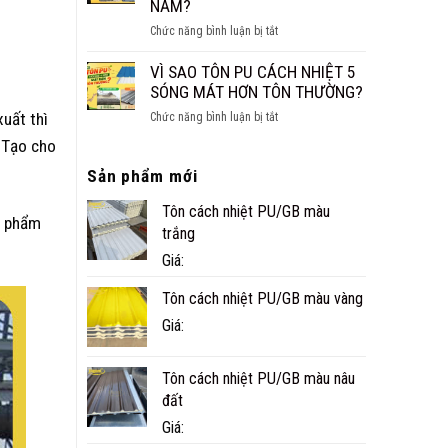
NĂM?
CÔNG
ở
Chức năng bình luận bị tắt
TRÌNH
NHÀ
THỰC
PANEL
VÌ SAO TÔN PU CÁCH NHIỆT 5
TẾ
CÓ
SÓNG MÁT HƠN TÔN THƯỜNG?
Ở
BỀN
CÀ
ở
uất thì
Chức năng bình luận bị tắt
KHÔNG?
MAU
VÌ
. Tạo cho
TUỔI
SAO
THỌ
Sản phẩm mới
TÔN
THỰC
PU
TẾ
Tôn cách nhiệt PU/GB màu
CÁCH
n phẩm
BAO
NHIỆT
trắng
NHIÊU
5
Giá:
NĂM?
SÓNG
MÁT
Tôn cách nhiệt PU/GB màu vàng
HƠN
Giá:
TÔN
THƯỜNG?
Tôn cách nhiệt PU/GB màu nâu
đất
Giá: