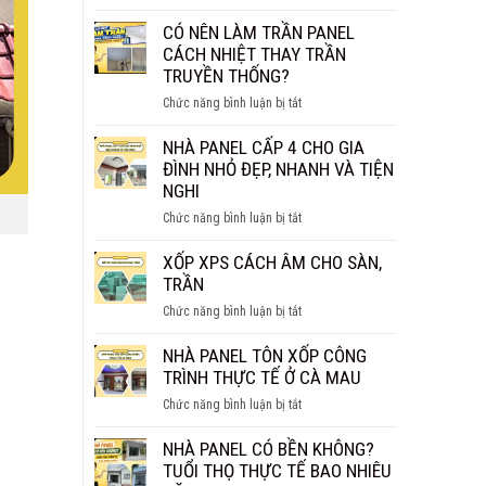
NHÀ
BAO
PANEL
CÓ NÊN LÀM TRẦN PANEL
NHIÊU
BAO
CÁCH NHIỆT THAY TRẦN
1M2?
NHIÊU
TRUYỀN THỐNG?
BÁO
TIỀN
GIÁ
ở
Chức năng bình luận bị tắt
1M2?
CHI
CÓ
BÁO
TIẾT
NÊN
NHÀ PANEL CẤP 4 CHO GIA
GIÁ
LÀM
ĐÌNH NHỎ ĐẸP, NHANH VÀ TIỆN
MỚI
TRẦN
NGHI
NHẤT
PANEL
2026
ở
Chức năng bình luận bị tắt
CÁCH
NHÀ
NHIỆT
PANEL
XỐP XPS CÁCH ÂM CHO SÀN,
THAY
CẤP
TRẦN
TRẦN
4
TRUYỀN
ở
Chức năng bình luận bị tắt
CHO
THỐNG?
XỐP
GIA
XPS
NHÀ PANEL TÔN XỐP CÔNG
ĐÌNH
CÁCH
TRÌNH THỰC TẾ Ở CÀ MAU
NHỎ
ÂM
ĐẸP,
ở
Chức năng bình luận bị tắt
CHO
NHANH
NHÀ
SÀN,
VÀ
PANEL
NHÀ PANEL CÓ BỀN KHÔNG?
TRẦN
TIỆN
TÔN
TUỔI THỌ THỰC TẾ BAO NHIÊU
NGHI
XỐP