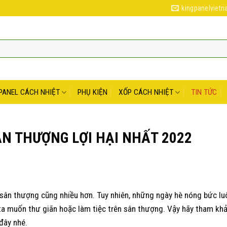
kingpanelviet
PANEL CÁCH NHIỆT
PHỤ KIỆN
XỐP CÁCH NHIỆT
TIN TỨC
N THƯỢNG LỢI HẠI NHẤT 2022
ó sân thượng cũng nhiều hơn. Tuy nhiên, những ngày hè nóng bức l
 ta muốn thư giãn hoặc làm tiệc trên sân thượng. Vậy hãy tham kh
đây nhé.