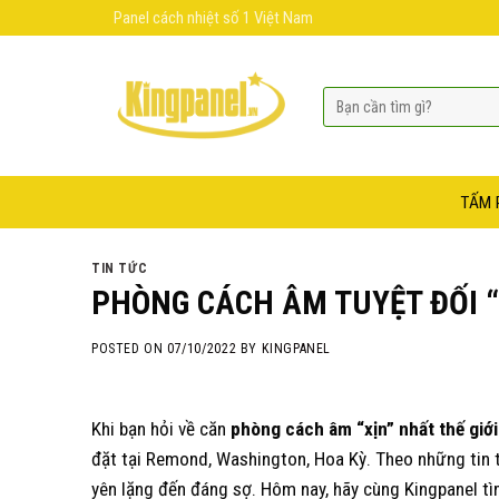
Skip
Panel cách nhiệt số 1 Việt Nam
to
content
TẤM 
TIN TỨC
PHÒNG CÁCH ÂM TUYỆT ĐỐI “
POSTED ON
07/10/2022
BY
KINGPANEL
Khi bạn hỏi về căn
phòng cách âm “xịn” nhất thế giới
đặt tại Remond, Washington, Hoa Kỳ. Theo những tin t
yên lặng đến đáng sợ. Hôm nay, hãy cùng Kingpanel tì