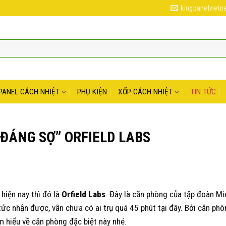
kingpanelviet
PANEL CÁCH NHIỆT
PHỤ KIỆN
XỐP CÁCH NHIỆT
TIN TỨC
ĐÁNG SỢ” ORFIELD LABS
hiện nay thì đó là
Orfield Labs
. Đây là căn phòng của tập đoàn Mi
ức nhận được, vẫn chưa có ai trụ quá 45 phút tại đây. Bởi căn phò
m hiểu về căn phòng đặc biệt này nhé.