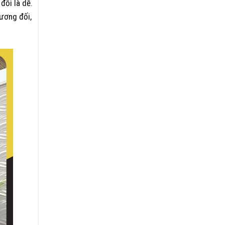
đối là dễ.
ương đối,