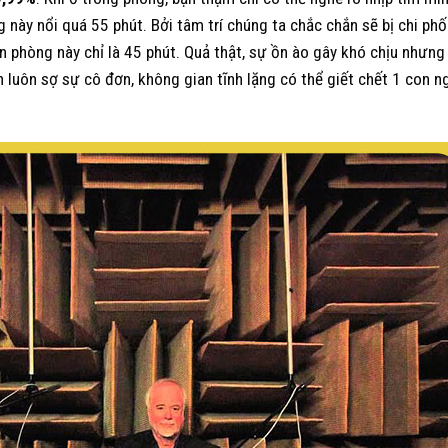
 này nổi quá 55 phút. Bởi tâm trí chúng ta chắc chắn sẽ bị chi phố
 căn phòng này chỉ là 45 phút. Quả thật, sự ồn ào gây khó chịu nhưn
ẫn luôn sợ sự cô đơn, không gian tĩnh lặng có thể giết chết 1 con 