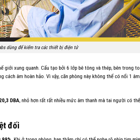
bs dùng để kiểm tra các thiết bị điện tử
ế giới xung quanh. Cấu tạo bởi 6 lớp bê tông và thép, bên trong to
ống cách âm hoàn hảo. Vì vậy, căn phòng này không thể có nổi 1 âm
20,3 DBA
, nhỏ hơn rất rất nhiều mức âm thanh mà tai người có th
ệt đối
9,99%
. Khi ở trong phòng, bạn thậm chí có thể nghe rõ nhịp tim mì