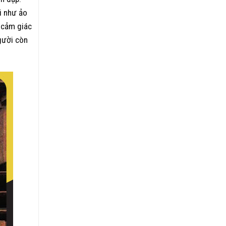
i như ảo
g cảm giác
người còn