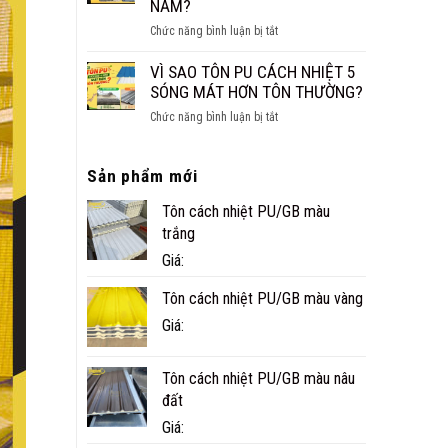
NĂM?
CÔNG
ở
Chức năng bình luận bị tắt
TRÌNH
NHÀ
THỰC
PANEL
VÌ SAO TÔN PU CÁCH NHIỆT 5
TẾ
CÓ
SÓNG MÁT HƠN TÔN THƯỜNG?
Ở
BỀN
CÀ
ở
Chức năng bình luận bị tắt
KHÔNG?
MAU
VÌ
TUỔI
SAO
THỌ
Sản phẩm mới
TÔN
THỰC
PU
TẾ
Tôn cách nhiệt PU/GB màu
CÁCH
BAO
NHIỆT
trắng
NHIÊU
5
Giá:
NĂM?
SÓNG
MÁT
Tôn cách nhiệt PU/GB màu vàng
HƠN
Giá:
TÔN
THƯỜNG?
Tôn cách nhiệt PU/GB màu nâu
đất
Giá: