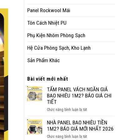
Panel Rockwool Mái
Tôn Cách Nhiệt PU
Phụ Kiện Nhôm Phòng Sạch
Hệ Cửa Phòng Sạch, Kho Lạnh
Sản Phẩm Khác
Bài viết mới nhất
TẤM PANEL VÁCH NGĂN GIÁ
BAO NHIÊU 1M2? BÁO GIÁ CHI
TIẾT
ở
Chức năng bình luận bị tắt
TẤM
PANEL
NHÀ PANEL BAO NHIÊU TIỀN
VÁCH
1M2? BÁO GIÁ MỚI NHẤT 2026
NGĂN
ở
Chức năng bình luận bị tắt
GIÁ