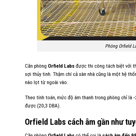
Phòng Orfield La
Căn phòng
Orfield Labs
được thi công tách biệt với th
sợi thủy tinh. Thậm chí cả sàn nhà cũng là một hệ th
nào lọt từ ngoài vào.
Theo tính toán, mức độ âm thanh trong phòng chỉ là
-
được (20,3 DBA).
Orfield Labs cách âm gần như tuy
Căn phòng
Orfield Labs
có thể coi là
cách âm đến 9