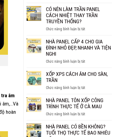
NHÀ
BAO
PANEL
CÓ NÊN LÀM TRẦN PANEL
NHIÊU
BAO
CÁCH NHIỆT THAY TRẦN
1M2?
NHIÊU
TRUYỀN THỐNG?
BÁO
TIỀN
GIÁ
ở
Chức năng bình luận bị tắt
1M2?
CHI
CÓ
BÁO
TIẾT
NÊN
NHÀ PANEL CẤP 4 CHO GIA
GIÁ
LÀM
ĐÌNH NHỎ ĐẸP, NHANH VÀ TIỆN
MỚI
TRẦN
NGHI
NHẤT
PANEL
2026
ở
Chức năng bình luận bị tắt
CÁCH
NHÀ
NHIỆT
PANEL
XỐP XPS CÁCH ÂM CHO SÀN,
THAY
CẤP
TRẦN
TRẦN
4
TRUYỀN
ở
Chức năng bình luận bị tắt
CHO
THỐNG?
XỐP
 tra âm
GIA
XPS
NHÀ PANEL TÔN XỐP CÔNG
ĐÌNH
ghi âm,…Và
CÁCH
TRÌNH THỰC TẾ Ở CÀ MAU
NHỎ
ÂM
 độ hoàn
ĐẸP,
ở
Chức năng bình luận bị tắt
CHO
NHANH
NHÀ
SÀN,
VÀ
PANEL
NHÀ PANEL CÓ BỀN KHÔNG?
TRẦN
TIỆN
TÔN
TUỔI THỌ THỰC TẾ BAO NHIÊU
NGHI
XỐP