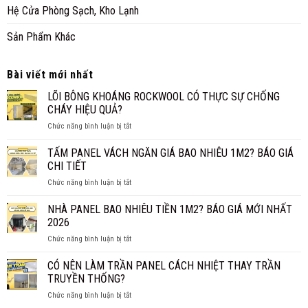
Hệ Cửa Phòng Sạch, Kho Lạnh
Sản Phẩm Khác
Bài viết mới nhất
LÕI BÔNG KHOÁNG ROCKWOOL CÓ THỰC SỰ CHỐNG
CHÁY HIỆU QUẢ?
ở
Chức năng bình luận bị tắt
LÕI
BÔNG
TẤM PANEL VÁCH NGĂN GIÁ BAO NHIÊU 1M2? BÁO GIÁ
KHOÁNG
CHI TIẾT
ROCKWOOL
ở
Chức năng bình luận bị tắt
CÓ
TẤM
THỰC
PANEL
NHÀ PANEL BAO NHIÊU TIỀN 1M2? BÁO GIÁ MỚI NHẤT
SỰ
VÁCH
CHỐNG
2026
NGĂN
CHÁY
ở
Chức năng bình luận bị tắt
GIÁ
HIỆU
NHÀ
BAO
QUẢ?
PANEL
CÓ NÊN LÀM TRẦN PANEL CÁCH NHIỆT THAY TRẦN
NHIÊU
BAO
1M2?
TRUYỀN THỐNG?
NHIÊU
BÁO
ở
Chức năng bình luận bị tắt
TIỀN
GIÁ
CÓ