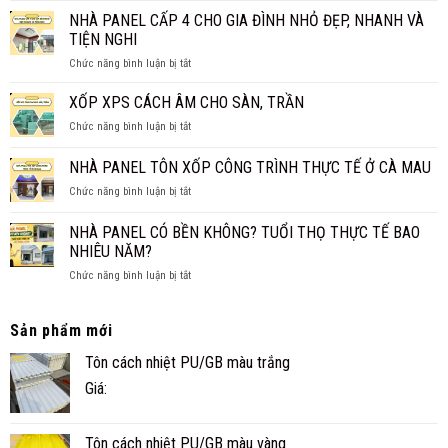
1M2?
CHI
NÊN
NHÀ PANEL CẤP 4 CHO GIA ĐÌNH NHỎ ĐẸP, NHANH VÀ
BÁO
TIẾT
LÀM
GIÁ
TIỆN NGHI
TRẦN
MỚI
ở
Chức năng bình luận bị tắt
PANEL
NHẤT
NHÀ
CÁCH
2026
PANEL
XỐP XPS CÁCH ÂM CHO SÀN, TRẦN
NHIỆT
CẤP
THAY
ở
Chức năng bình luận bị tắt
4
TRẦN
XỐP
CHO
TRUYỀN
XPS
NHÀ PANEL TÔN XỐP CÔNG TRÌNH THỰC TẾ Ở CÀ MAU
GIA
THỐNG?
CÁCH
ĐÌNH
ở
Chức năng bình luận bị tắt
ÂM
NHỎ
NHÀ
CHO
ĐẸP,
PANEL
SÀN,
NHÀ PANEL CÓ BỀN KHÔNG? TUỔI THỌ THỰC TẾ BAO
NHANH
TÔN
TRẦN
NHIÊU NĂM?
VÀ
XỐP
TIỆN
ở
Chức năng bình luận bị tắt
CÔNG
NGHI
NHÀ
TRÌNH
PANEL
THỰC
CÓ
TẾ
Sản phẩm mới
BỀN
Ở
Tôn cách nhiệt PU/GB màu trắng
KHÔNG?
CÀ
TUỔI
MAU
Giá:
THỌ
THỰC
TẾ
Tôn cách nhiệt PU/GB màu vàng
BAO