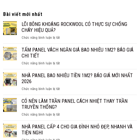
Bài viết mới nhất
LÕI BÔNG KHOÁNG ROCKWOOL CÓ THỰC SỰ CHỐNG
CHÁY HIỆU QUẢ?
ở
Chức năng bình luận bị tắt
LÕI
BÔNG
TẤM PANEL VÁCH NGĂN GIÁ BAO NHIÊU 1M2? BÁO GIÁ
KHOÁNG
CHI TIẾT
ROCKWOOL
ở
Chức năng bình luận bị tắt
CÓ
TẤM
THỰC
PANEL
NHÀ PANEL BAO NHIÊU TIỀN 1M2? BÁO GIÁ MỚI NHẤT
SỰ
VÁCH
CHỐNG
2026
NGĂN
CHÁY
ở
Chức năng bình luận bị tắt
GIÁ
HIỆU
NHÀ
BAO
QUẢ?
PANEL
CÓ NÊN LÀM TRẦN PANEL CÁCH NHIỆT THAY TRẦN
NHIÊU
BAO
1M2?
TRUYỀN THỐNG?
NHIÊU
BÁO
ở
Chức năng bình luận bị tắt
TIỀN
GIÁ
CÓ
1M2?
CHI
NÊN
NHÀ PANEL CẤP 4 CHO GIA ĐÌNH NHỎ ĐẸP, NHANH VÀ
BÁO
TIẾT
LÀM
GIÁ
TIỆN NGHI
TRẦN
MỚI
ở