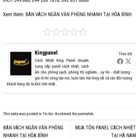
0931.599.888, 094 266 7878, 092 831 6868.
Xem thêm:
BÁN VÁCH NGĂN VĂN PHÒNG NHANH TẠI HÒA BÌNH
Kingpanel
Theo dõi
Cách Nhiệt King Panel chuyên
cung cấp panel cách nhiệt, cách
âm cho phòng sạch, phòng thí nghiệm... uy tín - chất lượng -
giá rẻ thi công tận nơi, luôn làm hài lòng tất cả các đối tượng
khách hàng dù là khó tính nhất..
This entry was posted in
Tin tức
. Bookmark the
permalink
.
BÁN VÁCH NGĂN VĂN PHÒNG
MUA TÔN PANEL CÁCH NHIỆT
NHANH TẠI HÒA BÌNH
TẠI HÀ NAM