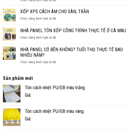
Chức năng bình luận bị tắt
PANEL
NHẤT
NHÀ
CÁCH
2026
PANEL
XỐP XPS CÁCH ÂM CHO SÀN, TRẦN
NHIỆT
CẤP
THAY
ở
Chức năng bình luận bị tắt
4
TRẦN
XỐP
CHO
TRUYỀN
XPS
NHÀ PANEL TÔN XỐP CÔNG TRÌNH THỰC TẾ Ở CÀ MAU
GIA
THỐNG?
CÁCH
ĐÌNH
ở
Chức năng bình luận bị tắt
ÂM
NHỎ
NHÀ
CHO
ĐẸP,
PANEL
SÀN,
NHÀ PANEL CÓ BỀN KHÔNG? TUỔI THỌ THỰC TẾ BAO
NHANH
TÔN
TRẦN
NHIÊU NĂM?
VÀ
XỐP
TIỆN
ở
Chức năng bình luận bị tắt
CÔNG
NGHI
NHÀ
TRÌNH
PANEL
THỰC
CÓ
TẾ
Sản phẩm mới
BỀN
Ở
Tôn cách nhiệt PU/GB màu trắng
KHÔNG?
CÀ
TUỔI
MAU
Giá:
THỌ
THỰC
TẾ
Tôn cách nhiệt PU/GB màu vàng
BAO
NHIÊU
Giá:
NĂM?