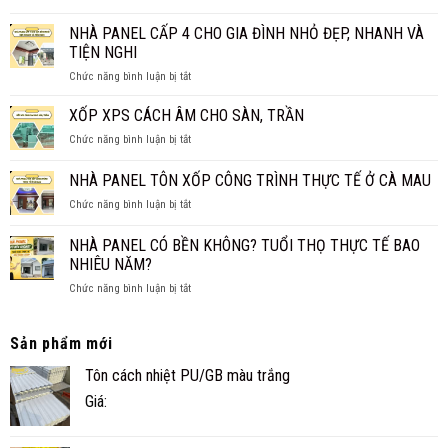
CÓ
1M2?
CHI
NÊN
NHÀ PANEL CẤP 4 CHO GIA ĐÌNH NHỎ ĐẸP, NHANH VÀ
BÁO
TIẾT
LÀM
GIÁ
TIỆN NGHI
TRẦN
MỚI
ở
Chức năng bình luận bị tắt
PANEL
NHẤT
NHÀ
CÁCH
2026
PANEL
XỐP XPS CÁCH ÂM CHO SÀN, TRẦN
NHIỆT
CẤP
THAY
ở
Chức năng bình luận bị tắt
4
TRẦN
XỐP
CHO
TRUYỀN
XPS
NHÀ PANEL TÔN XỐP CÔNG TRÌNH THỰC TẾ Ở CÀ MAU
GIA
THỐNG?
CÁCH
ĐÌNH
ở
Chức năng bình luận bị tắt
ÂM
NHỎ
NHÀ
CHO
ĐẸP,
PANEL
SÀN,
NHÀ PANEL CÓ BỀN KHÔNG? TUỔI THỌ THỰC TẾ BAO
NHANH
TÔN
TRẦN
NHIÊU NĂM?
VÀ
XỐP
TIỆN
ở
Chức năng bình luận bị tắt
CÔNG
NGHI
NHÀ
TRÌNH
PANEL
THỰC
CÓ
TẾ
Sản phẩm mới
BỀN
Ở
Tôn cách nhiệt PU/GB màu trắng
KHÔNG?
CÀ
TUỔI
MAU
Giá:
THỌ
THỰC
TẾ