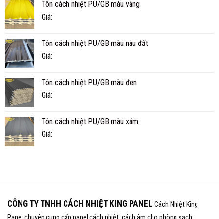
Tôn cách nhiệt PU/GB màu vàng
BAO
NHIÊU
Giá:
NĂM?
Tôn cách nhiệt PU/GB màu nâu đất
Giá:
Tôn cách nhiệt PU/GB màu đen
Giá:
Tôn cách nhiệt PU/GB màu xám
Giá:
CÔNG TY TNHH CÁCH NHIỆT KING PANEL
Cách Nhiệt King
Panel chuyên cung cấp panel cách nhiệt, cách âm cho phòng sạch,