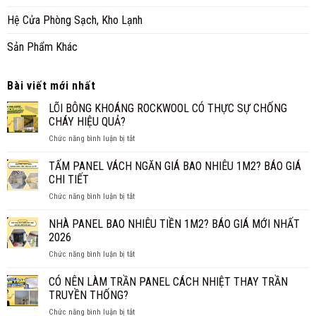
Hệ Cửa Phòng Sạch, Kho Lạnh
Sản Phẩm Khác
Bài viết mới nhất
LÕI BÔNG KHOÁNG ROCKWOOL CÓ THỰC SỰ CHỐNG
CHÁY HIỆU QUẢ?
ở
Chức năng bình luận bị tắt
LÕI
BÔNG
TẤM PANEL VÁCH NGĂN GIÁ BAO NHIÊU 1M2? BÁO GIÁ
KHOÁNG
CHI TIẾT
ROCKWOOL
ở
Chức năng bình luận bị tắt
CÓ
TẤM
THỰC
PANEL
NHÀ PANEL BAO NHIÊU TIỀN 1M2? BÁO GIÁ MỚI NHẤT
SỰ
VÁCH
CHỐNG
2026
NGĂN
CHÁY
ở
Chức năng bình luận bị tắt
GIÁ
HIỆU
NHÀ
BAO
QUẢ?
PANEL
CÓ NÊN LÀM TRẦN PANEL CÁCH NHIỆT THAY TRẦN
NHIÊU
BAO
1M2?
TRUYỀN THỐNG?
NHIÊU
BÁO
ở
Chức năng bình luận bị tắt
TIỀN
GIÁ