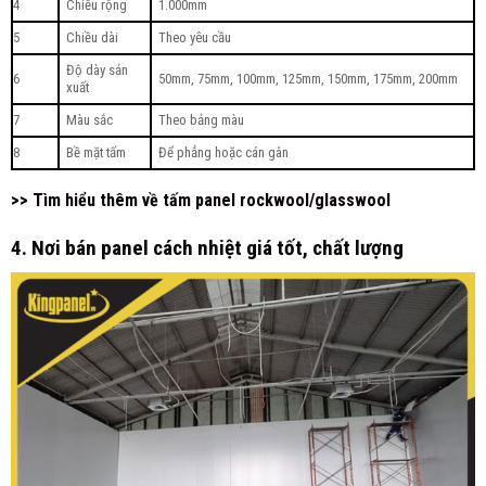
4
Chiều rộng
1.000mm
5
Chiều dài
Theo yêu cầu
Độ dày sản
6
50mm, 75mm, 100mm, 125mm, 150mm, 175mm, 200mm
xuất
7
Màu sắc
Theo bảng màu
8
Bề mặt tấm
Để phẳng hoặc cán gân
>> Tìm hiểu thêm về tấm panel rockwool/glasswool
4. Nơi bán panel cách nhiệt giá tốt, chất lượng