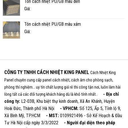
Tôn cách nhiệt PU/GB màu đen
Giá:
Tôn cách nhiệt PU/GB màu xám
Giá:
CÔNG TY TNHH CÁCH NHIỆT KING PANEL
Cách Nhiệt King
Panel chuyên cung cấp panel cách nhiệt, cách âm cho phòng sạch,
phòng thí nghiệm... uy tín chất lượng giá rẻ thi công tận nơi, luôn làm hài
- Địa chỉ
lòng tất cả các đối tượng khách hàng dù là khó tính nhất..
công ty:
L2-03B, Khu biệt thự kinh doanh, Xã An Khánh, Huyện
Hoài Đức, Thành phố Hà Nội
- VPHCM:
Số 125, Ấp 5, Tỉnh lộ 9,
Xã Bình Mỹ, TP.HCM
- MST:
0109921496 - Sở Kế Hoạch & Đầu
Tư Hà Nội cấp ngày 3/3/2022
- Người đại diện theo pháp