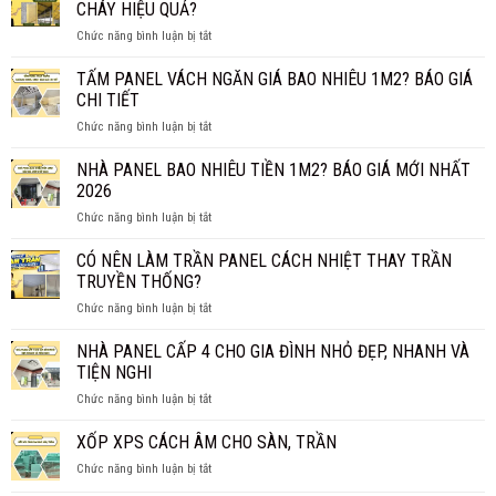
CHÁY HIỆU QUẢ?
ở
Chức năng bình luận bị tắt
LÕI
BÔNG
TẤM PANEL VÁCH NGĂN GIÁ BAO NHIÊU 1M2? BÁO GIÁ
KHOÁNG
CHI TIẾT
ROCKWOOL
ở
Chức năng bình luận bị tắt
CÓ
TẤM
THỰC
PANEL
NHÀ PANEL BAO NHIÊU TIỀN 1M2? BÁO GIÁ MỚI NHẤT
SỰ
VÁCH
CHỐNG
2026
NGĂN
CHÁY
ở
Chức năng bình luận bị tắt
GIÁ
HIỆU
NHÀ
BAO
QUẢ?
PANEL
CÓ NÊN LÀM TRẦN PANEL CÁCH NHIỆT THAY TRẦN
NHIÊU
BAO
1M2?
TRUYỀN THỐNG?
NHIÊU
BÁO
ở
Chức năng bình luận bị tắt
TIỀN
GIÁ
CÓ
1M2?
CHI
NÊN
NHÀ PANEL CẤP 4 CHO GIA ĐÌNH NHỎ ĐẸP, NHANH VÀ
BÁO
TIẾT
LÀM
GIÁ
TIỆN NGHI
TRẦN
MỚI
ở
Chức năng bình luận bị tắt
PANEL
NHẤT
NHÀ
CÁCH
2026
PANEL
XỐP XPS CÁCH ÂM CHO SÀN, TRẦN
NHIỆT
CẤP
THAY
ở
Chức năng bình luận bị tắt
4
TRẦN
XỐP
CHO
TRUYỀN