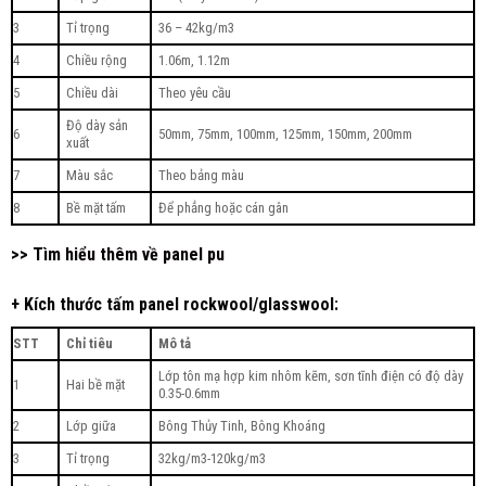
3
Tỉ trọng
36 – 42kg/m3
4
Chiều rộng
1.06m, 1.12m
5
Chiều dài
Theo yêu cầu
Độ dày sản
6
50mm, 75mm, 100mm, 125mm, 150mm, 200mm
xuất
7
Màu sắc
Theo bảng màu
8
Bề mặt tấm
Để phẳng hoặc cán gân
>> Tìm hiểu thêm về panel pu
+ Kích thước tấm panel rockwool/glasswool:
STT
Chỉ tiêu
Mô tả
Lớp tôn mạ hợp kim nhôm kẽm, sơn tĩnh điện có độ dày
1
Hai bề mặt
0.35-0.6mm
2
Lớp giữa
Bông Thủy Tinh, Bông Khoáng
3
Tỉ trọng
32kg/m3-120kg/m3