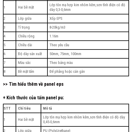
Lớp tôn mạ hợp kim nhôm kẽm,sơn tĩnh điện có độ
1
Hai bề mặt
dày 0,3-0,6mm
2
Lớp giữa
Xốp EPS
3
Tỉ trọng
8-20kg/m3
4
Chiều rộng
1.16m
5
Chiều dài
Theo yêu cầu
6
Độ dày sản xuất
50mm, 75mm, 100mm
7
Màu sắc
Theo bảng màu
8
Bề mặt tấm
Để phẳng hoặc cán gân
>> Tìm hiểu thêm về panel eps
+ Kích thước của tấm panel pu:
STT
Chỉ tiêu
Mô tả
Lớp tôn mạ hợp kim nhôm kẽm,sơn tĩnh điện có độ dày
1
Hai bề mặt
0,45-0,6mm
2
Lớp giữa
PU (PolyUrethane)