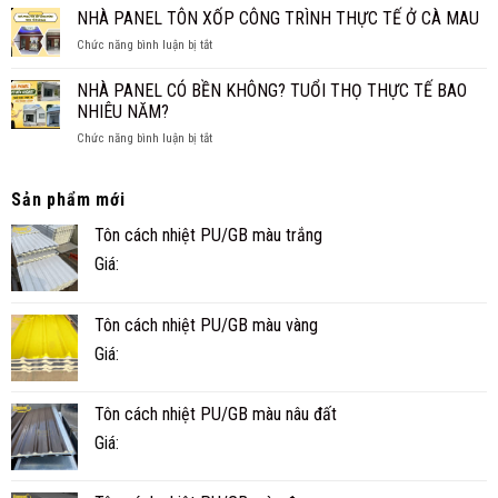
XPS
NHÀ PANEL TÔN XỐP CÔNG TRÌNH THỰC TẾ Ở CÀ MAU
GIA
THỐNG?
CÁCH
ĐÌNH
ở
Chức năng bình luận bị tắt
ÂM
NHỎ
NHÀ
CHO
ĐẸP,
PANEL
SÀN,
NHÀ PANEL CÓ BỀN KHÔNG? TUỔI THỌ THỰC TẾ BAO
NHANH
TÔN
TRẦN
NHIÊU NĂM?
VÀ
XỐP
TIỆN
ở
Chức năng bình luận bị tắt
CÔNG
NGHI
NHÀ
TRÌNH
PANEL
THỰC
CÓ
TẾ
Sản phẩm mới
BỀN
Ở
Tôn cách nhiệt PU/GB màu trắng
KHÔNG?
CÀ
TUỔI
MAU
Giá:
THỌ
THỰC
TẾ
Tôn cách nhiệt PU/GB màu vàng
BAO
NHIÊU
Giá:
NĂM?
Tôn cách nhiệt PU/GB màu nâu đất
Giá: